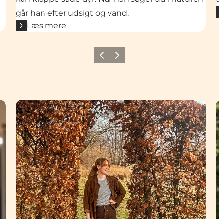
går han efter udsigt og vand.
Læs mere
Forrige
Næste
Emmelie: Det er for mig den ultimative luksus i Nor
N