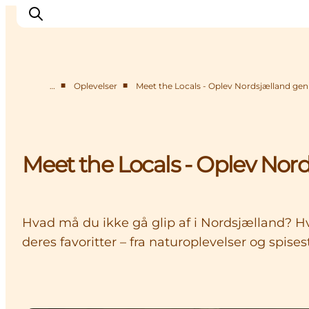
■
■
…
Oplevelser
Meet the Locals - Oplev Nordsjælland ge
Highlights
Oplev
Det Sker
Meet the Locals - Oplev Nor
Overnatning
Byer
Planlæg ferien
Hvad må du ikke gå glip af i Nordsjælland? Hv
deres favoritter – fra naturoplevelser og spise