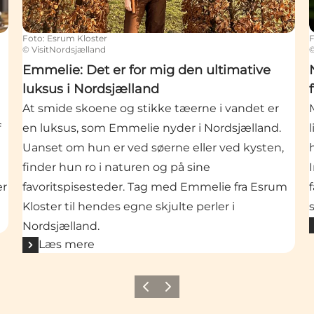
Foto
:
Esrum Kloster
©
VisitNordsjælland
Emmelie: Det er for mig den ultimative
luksus i Nordsjælland
At smide skoene og stikke tæerne i vandet er
f
en luksus, som Emmelie nyder i Nordsjælland.
Uanset om hun er ved søerne eller ved kysten,
finder hun ro i naturen og på sine
er
favoritspisesteder. Tag med Emmelie fra Esrum
Kloster til hendes egne skjulte perler i
Nordsjælland.
Læs mere
Forrige
Næste