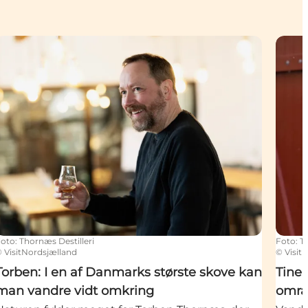
n
Torben: I en af Danmarks største skove kan man vandre 
Tine:
Foto
:
Thornæs Destilleri
Foto
:
T
©
VisitNordsjælland
©
Visit
Torben: I en af Danmarks største skove kan
Tine:
man vandre vidt omkring
områ