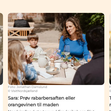
mmet er en middagslur
Sara: Prøv rabarbersaften eller orangevinen til made
Foto
:
Jonathan Damslund
©
VisitNordsjælland
Sara: Prøv rabarbersaften eller
orangevinen til maden
t