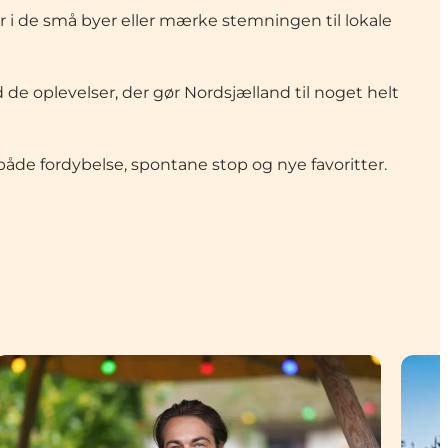
r i de små byer eller mærke stemningen til lokale
 de oplevelser, der gør Nordsjælland til noget helt
både fordybelse, spontane stop og nye favoritter.
selvbetjente bod
Victor Cardenau: Uden sammenligning de bedste æg vi 
John ”