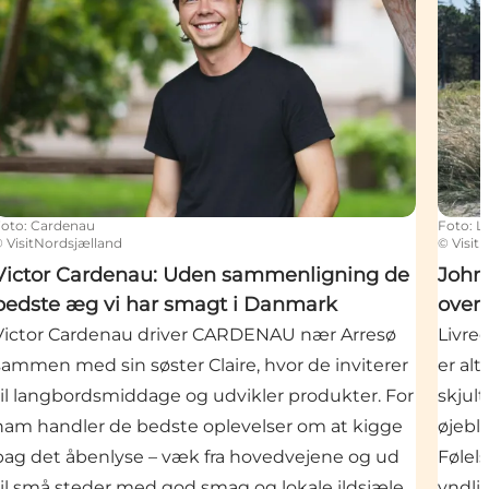
Foto
:
Cardenau
Foto
:
L
©
VisitNordsjælland
©
Visit
Victor Cardenau: Uden sammenligning de
John 
bedste æg vi har smagt i Danmark
over
Victor Cardenau driver CARDENAU nær Arresø
Livre
sammen med sin søster Claire, hvor de inviterer
er alt
til langbordsmiddage og udvikler produkter. For
skjul
ham handler de bedste oplevelser om at kigge
øjebli
bag det åbenlyse – væk fra hovedvejene og ud
Følel
til små steder med god smag og lokale ildsjæle.
yndli