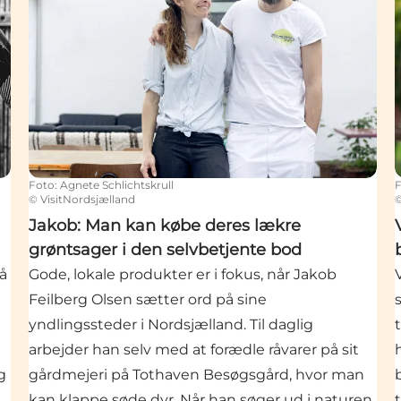
Foto
:
Agnete Schlichtskrull
©
VisitNordsjælland
Jakob: Man kan købe deres lækre
grøntsager i den selvbetjente bod
å
Gode, lokale produkter er i fokus, når Jakob
Feilberg Olsen sætter ord på sine
yndlingssteder i Nordsjælland. Til daglig
arbejder han selv med at forædle råvarer på sit
g
gårdmejeri på Tothaven Besøgsgård, hvor man
kan klappe søde dyr. Når han søger ud i naturen