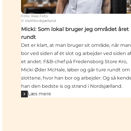
Foto
:
Rais Foto
©
VisitNordsjælland
Micki: Som lokal bruger jeg området året
rundt
Det er klart, at man bruger sit område, når man
bor ved siden af ét slot og arbejder ved siden a
et andet. F&B-chef på Fredensborg Store Kro,
Micki Øder McHale, løber og går ture rundt om
slottene, hvor han bor og arbejder. Og så kend
han den bedste is og strand i Nordsjælland.
Læs mere