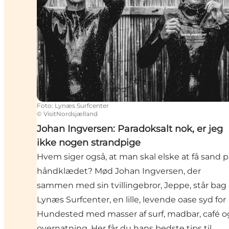
Foto
:
Lynæs Surfcenter
©
VisitNordsjælland
Johan Ingversen: Paradoksalt nok, er jeg
ikke nogen strandpige
Hvem siger også, at man skal elske at få sand p
håndklædet? Mød Johan Ingversen, der
sammen med sin tvillingebror, Jeppe, står bag
Lynæs Surfcenter, en lille, levende oase syd for
Hundested med masser af surf, madbar, café o
overnatning. Her får du hans bedste tips til