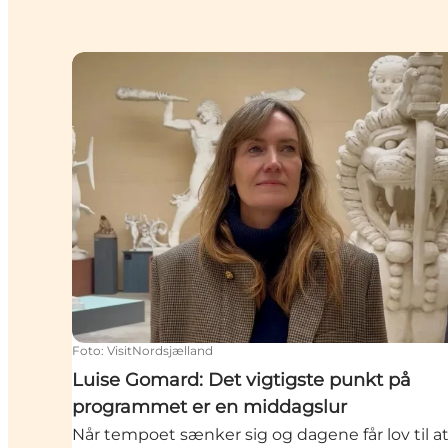
Luise Gomard: Det vigtigste punkt på progra
Foto
:
VisitNordsjælland
Luise Gomard: Det vigtigste punkt på
programmet er en middagslur
Når tempoet sænker sig og dagene får lov til a