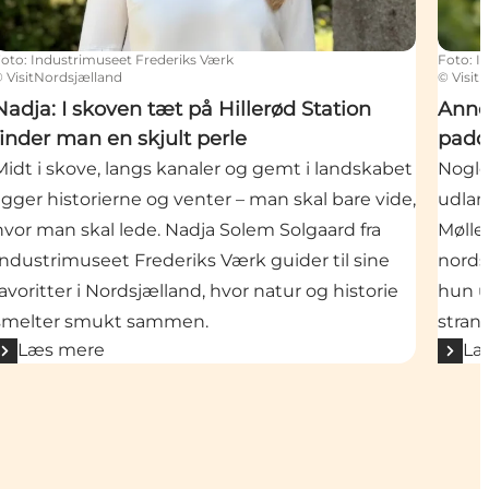
Foto
:
Industrimuseet Frederiks Værk
Foto
:
I
©
VisitNordsjælland
©
Visit
Nadja: I skoven tæt på Hillerød Station
Anne
finder man en skjult perle
padd
Midt i skove, langs kanaler og gemt i landskabet
Nogle
ligger historierne og venter – man skal bare vide,
udlan
hvor man skal lede. Nadja Solem Solgaard fra
Mølle
Industrimuseet Frederiks Værk guider til sine
nords
favoritter i Nordsjælland, hvor natur og historie
hun u
smelter smukt sammen.
stran
Læs mere
Læ