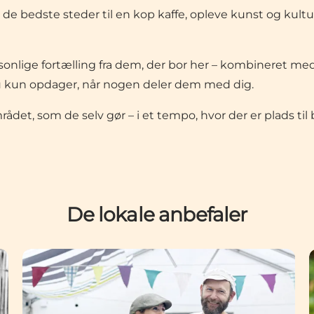
de bedste steder til en kop kaffe, opleve kunst og kultu
sonlige fortælling fra dem, der bor her – kombineret med
, du kun opdager, når nogen deler dem med dig.
det, som de selv gør – i et tempo, hvor der er plads til 
De lokale anbefaler
nogen strandpige
Jakob: Man kan købe deres lækre grøntsager i den 