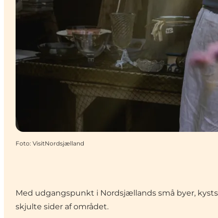
Foto
:
VisitNordsjælland
Med udgangspunkt i Nordsjællands små byer, kystst
skjulte sider af området.