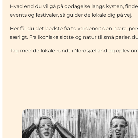
Hvad end du vil gå på opdagelse langs kysten, finde 
events og festivaler, så guider de lokale dig på vej.
Her får du det bedste fra to verdener: den nære, per
særligt. Fra ikoniske slotte og natur til små perler
Tag med de lokale rundt i Nordsjælland og oplev områ
Johan Ingversen: Paradoksalt nok, er jeg ikke 