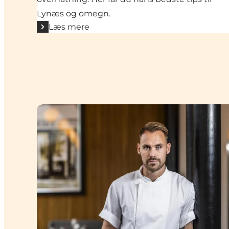
Lynæs og omegn.
Læs mere
Micki: Som lokal bruger jeg området året rundt