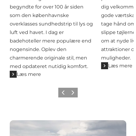
begyndte for over 100 år siden
dig velkomme
som den københavnske
gode værtskab
overklasses sundhedstrip til lys og
tage hånd om d
luft ved havet. I dag er
slippe tøjlern
badehoteller mere populære end
om at nyde liv
nogensinde. Oplev den
attraktioner 
charmerende originale stil, men
muligheder.
Læs mere
med opdateret nutidig komfort.
Læs mere
Forrige
Næste