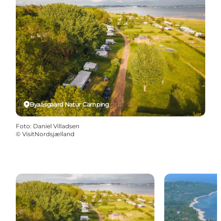
Byaasgaard Natur Camping
Foto
:
Daniel Villadsen
©
VisitNordsjælland
Byaasgaard – Campingliv med fjordudsigt og hygge
Dronningmøll