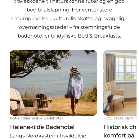
traveskoene til naturskønne ruter og en god
bog til afslapning. Her venter store
naturoplevelser, kulturelle skatte og hyggelige
overnatningssteder – fra stemningsfulde
badehoteller til idylliske Bed & Breakfasts.
Helenekilde Badehotel
Historisk char
Foto
:
Helenekilde Badehotel
Foto
:
Hôtel de Ville
Helenekilde Badehotel
Historisk c
komfort på Hô
Langs Nordkysten i Tisvildeleje