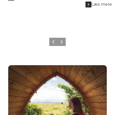
Læs mere
Forrige
Næste