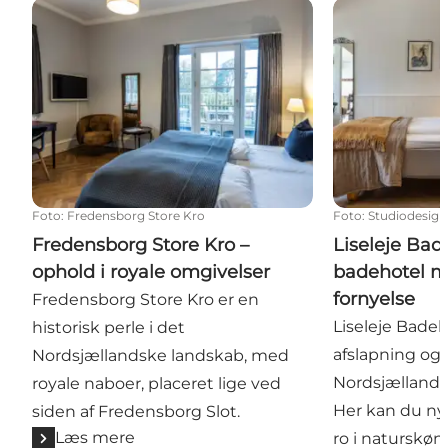
Fredensborg Store Kro – ophold i royale omgivelser
Liseleje Badeh
Foto
:
Fredensborg Store Kro
Foto
:
Studiodesign
Fredensborg Store Kro –
Liseleje Bade
ophold i royale omgivelser
badehotel me
fornyelse
Fredensborg Store Kro er en
Liseleje Bade
historisk perle i det
afslapning og
Nordsjællandske landskab, med
Nordsjællands
royale naboer, placeret lige ved
Her kan du ny
siden af Fredensborg Slot.
Læs mere
ro i naturskøn