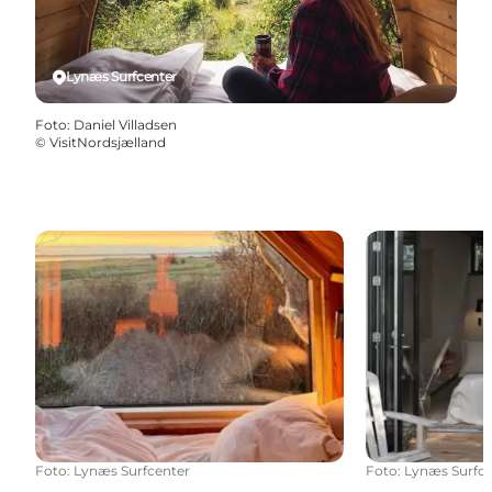
Lynæs Surfcenter
Foto
:
Daniel Villadsen
©
VisitNordsjælland
Surfshack i Lynæs – afslappet overnatning ved vand
Overnat i bung
Foto
:
Lynæs Surfcenter
Foto
:
Lynæs Surfce