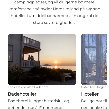
campingpladser, og vil du gerne bo mere
komfortabelt så byder Nordsjælland på skønne
hoteller i umiddelbar nærhed af mange af de
store seværdigheder.
Badehoteller
Hoteller
Foto
:
Helenekilde Badehotel
Foto
:
Ann Jørgens
Badehoteller
Hoteller
Badehotel klinger historisk – og
Dejlige hotel
det er det også. Fænomenet
personale står 