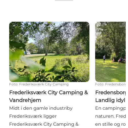
Frederiksværk City Camping & Vandrehjem
Fredensborg C
Foto
:
Frederiksværk City Camping
Foto
:
Fredensborg
Frederiksværk City Camping &
Fredensborg
Vandrehjem
Landlig idyl 
Midt i den gamle industriby
En campingpl
Frederiksværk ligger
naturen. Fre
Frederiksværk City Camping &
en stille og r