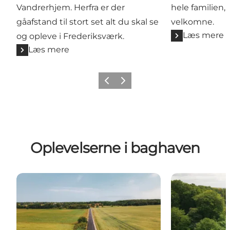
Vandrerhjem. Herfra er der
hele familien,
gåafstand til stort set alt du skal se
velkomne.
Læs mere
og opleve i Frederiksværk.
Læs mere
Forrige
Næste
Oplevelserne i baghaven
Oplev Nordsjælland på cykel
Tag på vandret