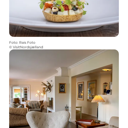
Foto
:
Rais Foto
©
VisitNordsjælland