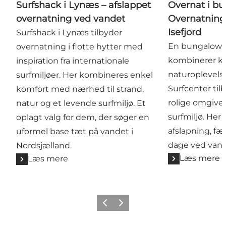
Surfshack i Lynæs – afslappet
Overnat i bu
overnatning ved vandet
Overnatning
Isefjord
Surfshack i Lynæs tilbyder
En bungalow v
overnatning i flotte hytter med
kombinerer k
inspiration fra internationale
naturoplevels
surfmiljøer. Her kombineres enkel
Surfcenter til
komfort med nærhed til strand,
rolige omgivel
natur og et levende surfmiljø. Et
surfmiljø. Her
oplagt valg for dem, der søger en
afslapning, fæ
uformel base tæt på vandet i
dage ved vand
Nordsjælland.
Læs mere
Læs mere
Forrige
Næste