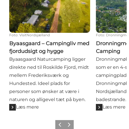
Foto
:
VisitNordsjælland
Foto
:
Dronningmøl
Byaasgaard – Campingliv med
Dronningmøl
fjordudsigt og hygge
Camping
Byaasgaard Naturcamping ligger
Dronningmøll
direkte ned til Roskilde Fjord, midt
som er en 4-s
mellem Frederiksværk og
campingplads 
Hundested. Ideel plads for
Dronningmølle
personer som ønsker at være i
Nordsjællands
naturen og alligevel tæt på byen.
badestrande.
Læs mere
Læs mere
Forrige
Næste