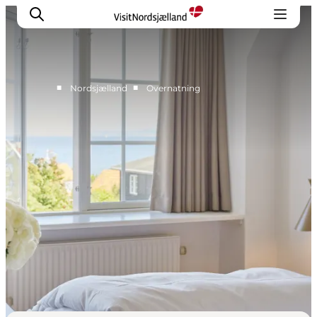
■
■
Nordsjælland
Overnatning
Highlights
Oplev
Det Sker
Overnatning
Byer
Planlæg ferien