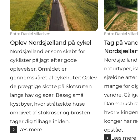
Foto
:
Daniel Villadsen
Foto
:
Daniel Villad
Oplev Nordsjælland på cykel
Tag på vandr
Nordsjællan
Nordsjælland er som skabt for
Nordsjælland 
cyklister på jagt efter gode
naturtyper, is
oplevelser. Området er
sjældne arter
gennemskåret af cykelruter: Oplev
mange for dig,
de prægtige slotte på Slotsruten
vandre. Gå i
langs hav og søer. Besøg små
Danmarkshisto
kystbyer, hvor stråtækte huse
hvor vikinger
omgivet af stokroser og brosten
konger har re
tager dig tilbage i tiden.
Læs mere
opstået.
Læs mere