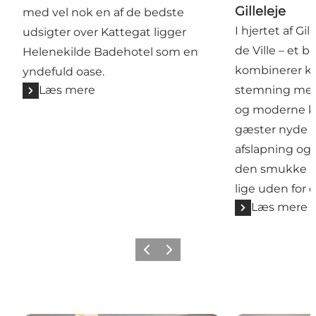
Gilleleje
med vel nok en af de bedste
I hjertet af Gi
udsigter over Kattegat ligger
de Ville – et 
Helenekilde Badehotel som en
kombinerer k
yndefuld oase.
Læs mere
stemning med 
og moderne k
gæster nyde e
afslapning og
den smukke n
lige uden for 
Læs mere
Forrige
Næste