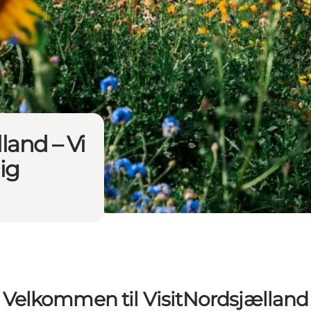
land – Vi
dig
Velkommen til VisitNordsjælland