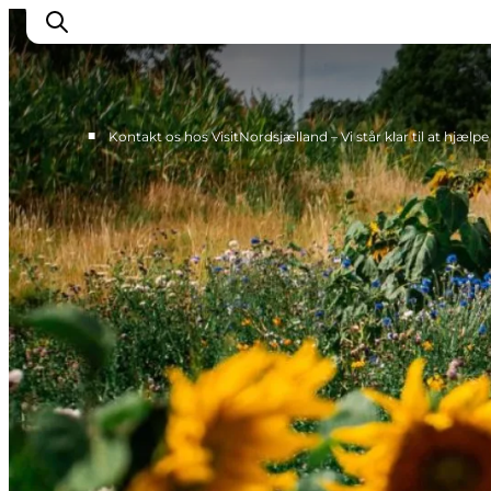
■
Kontakt os hos VisitNordsjælland – Vi står klar til at hjælpe
Om Os
Presse