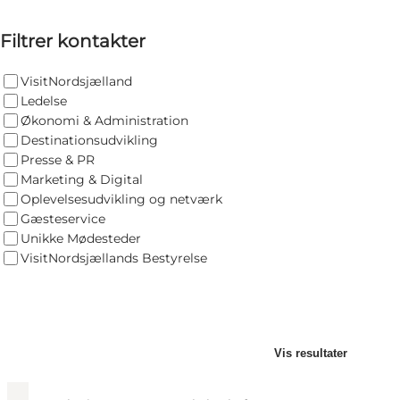
Frederikke Krabek Friholm - Direktør
Filtrer kontakter
VisitNordsjælland
Ledelse
Frederikke Krabek Friholm
Økonomi & Administration
Direktør
Destinationsudvikling
Presse & PR
direct
+45 5376 7872
Marketing & Digital
Oplevelsesudvikling og netværk
fkf@visitnordsjaelland.com
Gæsteservice
Unikke Mødesteder
VisitNordsjællands Bestyrelse
Allan Askov Christoffersen - Marketings-og Partner
Vis resultater
Allan Askov Christoffersen