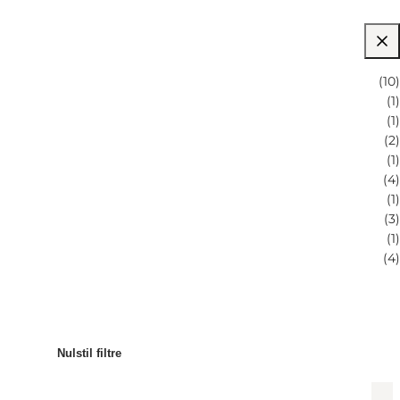
(
10
)
(
1
)
(
1
)
(
2
)
(
1
)
(
4
)
(
1
)
(
3
)
(
1
)
(
4
)
Nulstil filtre