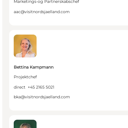
Marketings-og Partnerskabschef
aac@visitnordsjaelland.com
Bettina Kampmann - Projektchef
Bettina Kampmann
Projektchef
direct
+45 2165 5021
bka@visitnordsjaelland.com
Anne-Marie von Vultejus - Destinationsudvikler