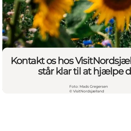
Kontakt os hos VisitNordsjæl
står klar til at hjælpe 
Foto
:
Mads Gregersen
©
VisitNordsjælland