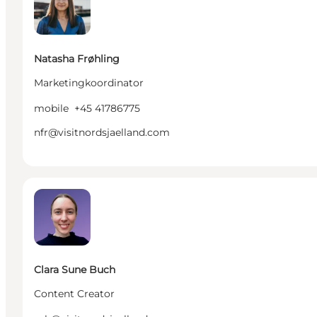
Natasha Frøhling
Marketingkoordinator
mobile
+45 41786775
nfr@visitnordsjaelland.com
Clara Sune Buch - Content Creator
Clara Sune Buch
Content Creator