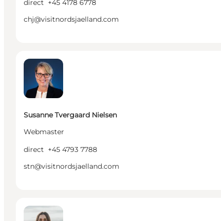
direct
+45 4178 6778
chj@visitnordsjaelland.com
Susanne Tvergaard Nielsen - Webmaster
Susanne Tvergaard Nielsen
Webmaster
direct
+45 4793 7788
stn@visitnordsjaelland.com
Natasha Frøhling - Marketingkoordinator