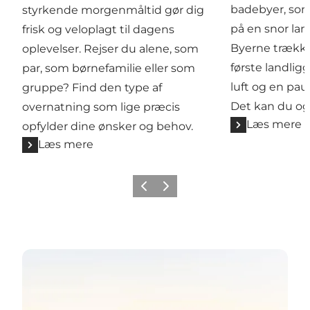
badebyer, som
styrkende morgenmåltid gør dig
på en snor la
frisk og veloplagt til dagens
Byerne trækker
oplevelser. Rejser du alene, som
første landlig
par, som børnefamilie eller som
luft og en pau
gruppe? Find den type af
Det kan du ogs
overnatning som lige præcis
Læs mere
opfylder dine ønsker og behov.
Læs mere
Forrige
Næste
Læs mere