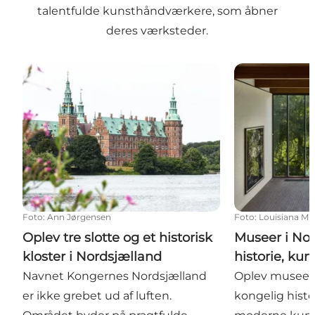
talentfulde kunsthåndværkere, som åbner
deres værksteder.
Oplev tre slotte og et historisk kloster i Nordsjællan
Museer i Nords
Foto
:
Ann Jørgensen
Foto
:
Louisiana M
Oplev tre slotte og et historisk
Museer i Nor
kloster i Nordsjælland
historie, kun
Navnet Kongernes Nordsjælland
Oplev museer 
er ikke grebet ud af luften.
kongelig histor