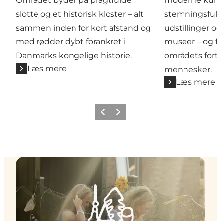
Området byder på pragtfulde
moderne kuns
slotte og et historisk kloster – alt
stemningsfuld
sammen inden for kort afstand og
udstillinger o
med rødder dybt forankret i
museer – og f
Danmarks kongelige historie.
områdets fortæ
Læs mere
mennesker.
Læs mere
Forrige
Næste