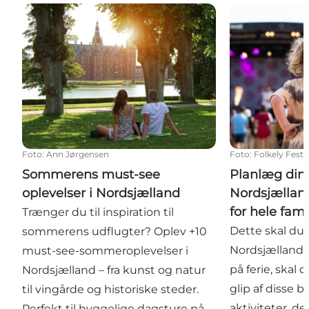
Sommerens must-see oplevelser i Nordsjælland
Planlæg din au
Foto
:
Ann Jørgensen
Foto
:
Folkely Festi
Sommerens must-see
Planlæg din 
oplevelser i Nordsjælland
Nordsjællan
for hele fami
Trænger du til inspiration til
Dette skal du 
sommerens udflugter? Oplev +10
Nordsjælland i
must-see-sommeroplevelser i
på ferie, skal
Nordsjælland – fra kunst og natur
glip af disse 
til vingårde og historiske steder.
aktiviteter, de
Perfekt til hyggelige dagsture på