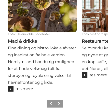
Foto
:
Helenekilde Badehotel
Foto
:
Visitnordsj
Mad & drikke
Restaurante
Fine dining og bistro, lokale råvarer
Se hvor du kan
og inspiration fra hele verden. I
og nyde et go
Nordsjælland har du rig mulighed
en kop kaffe, e
for at finde velsmag i alt fra
det Nordsjæll
Læs mere
storbyer og royale omgivelser til
havnefronter og gårde.
Læs mere
Forrige
Næste