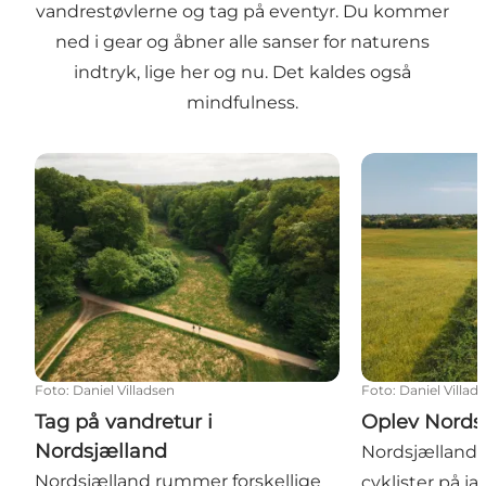
vandrestøvlerne og tag på eventyr. Du kommer
ned i gear og åbner alle sanser for naturens
indtryk, lige her og nu. Det kaldes også
mindfulness.
Tag på vandretur i Nordsjælland
Oplev Nordsjæ
Foto
:
Daniel Villadsen
Foto
:
Daniel Villad
Tag på vandretur i
Oplev Nords
Nordsjælland
Nordsjælland 
Nordsjælland rummer forskellige
cyklister på ja