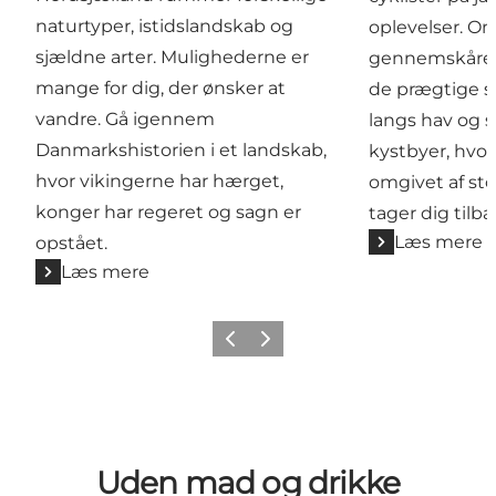
naturtyper, istidslandskab og
oplevelser. O
sjældne arter. Mulighederne er
gennemskåret 
mange for dig, der ønsker at
de prægtige sl
vandre. Gå igennem
langs hav og 
Danmarkshistorien i et landskab,
kystbyer, hvo
hvor vikingerne har hærget,
omgivet af st
konger har regeret og sagn er
tager dig tilba
Læs mere
opstået.
Læs mere
Forrige
Næste
Uden mad og drikke