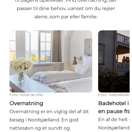
til dagens oplevelser. Find overnatning, der
passer til dine behov, uanset om du rejser
alene, som par eller familie.
Overnatning
Badehotel i N
Foto
:
Hôtel de Ville
Foto
:
Helenekilde 
Overnatning
Badehotel i 
en pause fr
Overnatning er en vigtig del af dit
En af de helt 
besøg i Nordsjælland. En god
Nordsjælland, 
nattesøvn og et sundt og