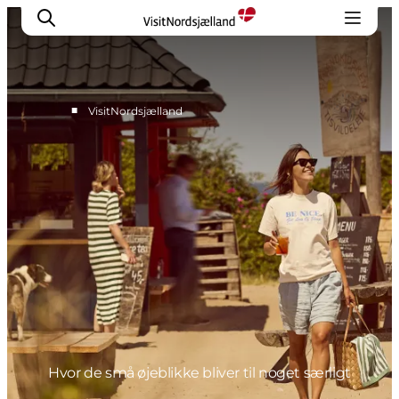
■
VisitNordsjælland
Highlights
Oplev
Det Sker
Overnatning
Byer
Planlæg ferien
Hvor de små øjeblikke bliver til noget særligt