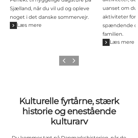
uanset om du e
Sjælland, når du vil ud og opleve
aktiviteter for
noget i det danske sommervejr.
Læs mere
spændende opl
familien.
Læs mere
Forrige
Næste
Kulturelle fyrtårne, stærk
historie og enestående
kulturarv
Du kommer tæt på Danmarkshistorien, når de