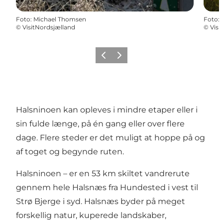
Foto
:
Michael Thomsen
Foto
:
©
VisitNordsjælland
©
Visi
Forrige
Næste
Halsninoen kan opleves i mindre etaper eller i
sin fulde længe, på én gang eller over flere
dage. Flere steder er det muligt at hoppe på og
af toget og begynde ruten.
Halsninoen – er en 53 km skiltet vandrerute
gennem hele Halsnæs fra Hundested i vest til
Strø Bjerge i syd. Halsnæs byder på meget
forskellig natur, kuperede landskaber,