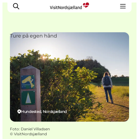
Ture på egen hånd
Highlights
Oplev
Det Sker
Overnatning
Byer
Planlæg ferien
Hundested, Nordsjælland
Foto
:
Daniel Villadsen
©
VisitNordsjælland