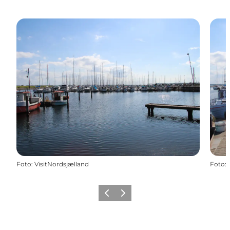
Foto
:
VisitNordsjælland
Foto
:
Forrige
Næste