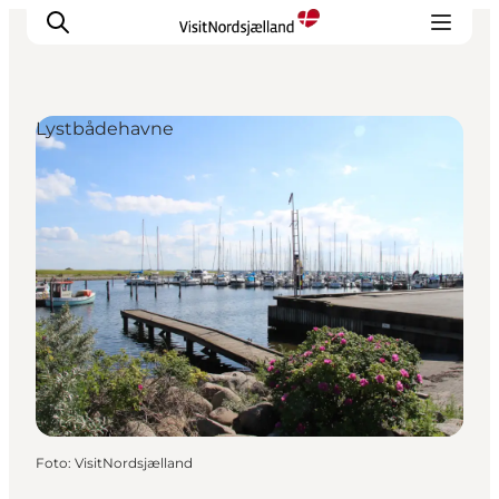
Lystbådehavne
Highlights
Oplev
Det Sker
Overnatning
Byer
Planlæg ferien
Foto
:
VisitNordsjælland