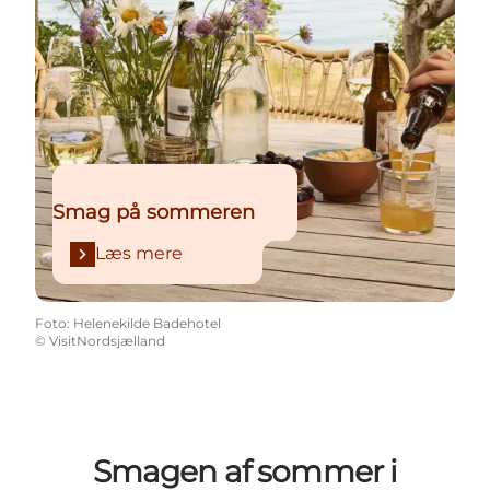
Smag på sommeren
Læs mere
Foto
:
Helenekilde Badehotel
©
VisitNordsjælland
Smagen af sommer i