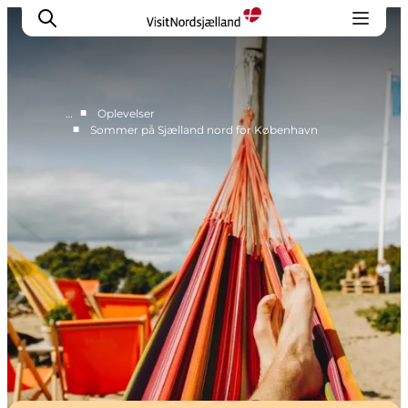
■
…
Oplevelser
■
Sommer på Sjælland nord for København
Highlights
Oplev
Det Sker
Overnatning
Byer
Planlæg ferien