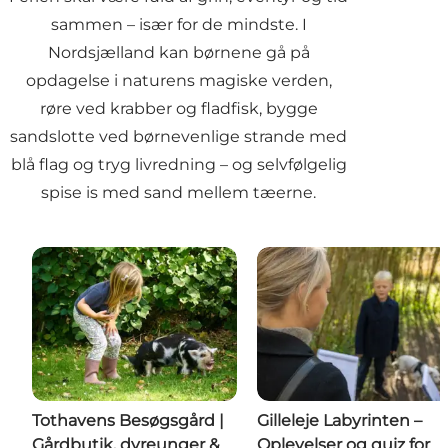
sammen – især for de mindste. I
Nordsjælland kan børnene gå på
opdagelse i naturens magiske verden,
røre ved krabber og fladfisk, bygge
sandslotte ved børnevenlige strande med
blå flag og tryg livredning – og selvfølgelig
spise is med sand mellem tæerne.
Tothavens Besøgsgård |
Gilleleje Labyrinten –
Gårdbutik, dyreunger &
Oplevelser og quiz for