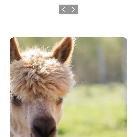
Forrige
Næste
Læs mere