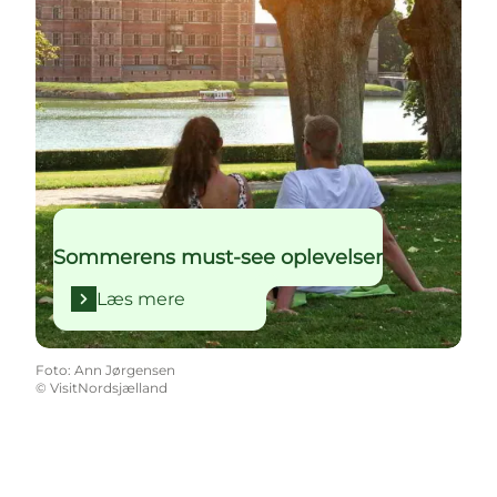
Sommerens must-see oplevelser
Læs mere
Foto
:
Ann Jørgensen
©
VisitNordsjælland