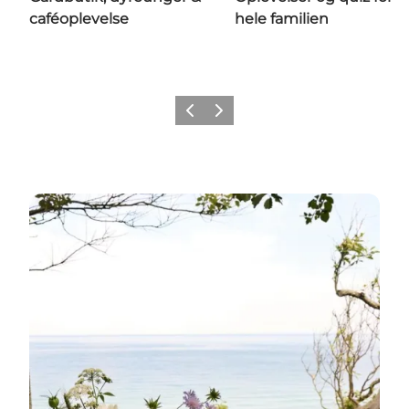
caféoplevelse
hele familien
Forrige
Næste
Læs mere