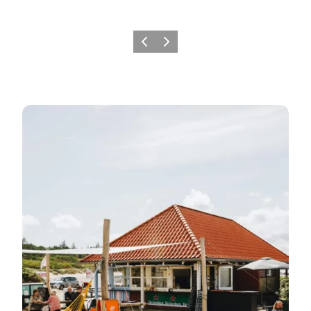
Forrige
Næste
Læs mere