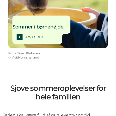
Sommer i børnehøjde
Læs mere
Foto
:
Tine Uffelmann
©
VisitNordsjælland
Sjove sommeroplevelser for
hele familien
Ferien skal være fuld af grin, eventyr og tid