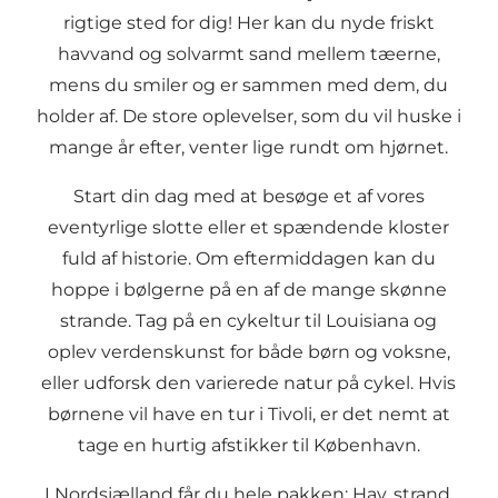
rigtige sted for dig! Her kan du nyde friskt
havvand og solvarmt sand mellem tæerne,
mens du smiler og er sammen med dem, du
holder af. De store
oplevelser
, som du vil huske i
mange år efter, venter lige rundt om hjørnet.
Start din dag med at besøge et af vores
eventyrlige slotte
eller et spændende kloster
fuld af historie. Om eftermiddagen kan du
hoppe i bølgerne på en af de mange
skønne
strande
. Tag på en cykeltur til
Louisiana
og
oplev verdenskunst for både børn og voksne,
eller udforsk den varierede natur på
cykel
. Hvis
børnene vil have en tur i Tivoli, er det nemt at
tage en hurtig afstikker til København.
I Nordsjælland får du hele pakken: Hav, strand,