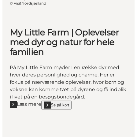
©
VisitNordsjælland
My Little Farm | Oplevelser
med dyr og natur for hele
familien
På My Little Farm møder I en række dyr med
hver deres personlighed og charme. Her er
fokus på nærværende oplevelser, hvor børn og
voksne kan komme tæt på dyrene og få indblik
i livet på en besøgsbondegård.
Læs mere
Se på kort
Læs mere "My Little Farm | Oplevelser med dyr og na
show My Little Farm | Oplevelser med dyr og natur f