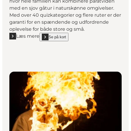
hvor hele familien kan kombinere paratviden
med en sjov gåtur i naturskønne omgivelser.
Med over 40 quizkategorier og flere ruter er der
garanti for en spændende og udfordrende
oplevelse for både store og små.
Læs mere
Se på kort
Læs mere "Gilleleje Labyrinten – Oplevelser og quiz f
show Gilleleje Labyrinten – Oplevelser og quiz for h