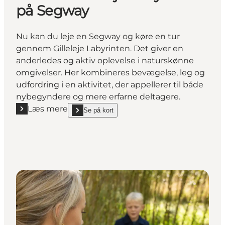
på Segway
Nu kan du leje en Segway og køre en tur
gennem Gilleleje Labyrinten. Det giver en
anderledes og aktiv oplevelse i naturskønne
omgivelser. Her kombineres bevægelse, leg og
udfordring i en aktivitet, der appellerer til både
nybegyndere og mere erfarne deltagere.
Læs mere
Se på kort
Læs mere "Udforsk Gilleleje Labyrinten på Segway"
show Udforsk Gilleleje Labyrinten på Segway on_ma