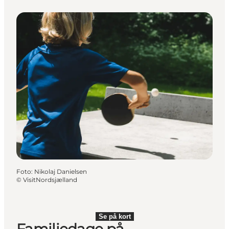
Foto
:
Nikolaj Danielsen
©
VisitNordsjælland
Se på kort
Familiedage på