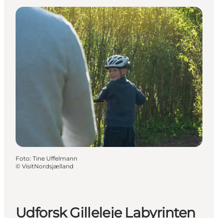
Foto
:
Tine Uffelmann
©
VisitNordsjælland
Udforsk Gilleleje Labyrinten