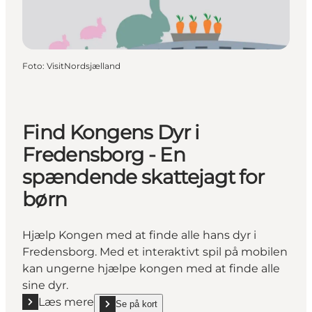
Foto
:
VisitNordsjælland
Find Kongens Dyr i
Fredensborg - En
spændende skattejagt for
børn
Hjælp Kongen med at finde alle hans dyr i
Fredensborg. Med et interaktivt spil på mobilen
kan ungerne hjælpe kongen med at finde alle
sine dyr.
Læs mere
Se på kort
Læs mere "Find Kongens Dyr i Fredensborg - En sp
show Find Kongens Dyr i Fredensborg - En spænden