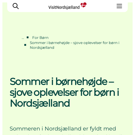
■
…
For Børn
Sommer i børnehøjde – sjove oplevelser for børn i
■
Nordsjælland
Highlights
Oplev
Det Sker
Overnatning
Sommer i børnehøjde –
Byer
sjove oplevelser for børn i
Planlæg ferien
Nordsjælland
Sommeren i Nordsjælland er fyldt med