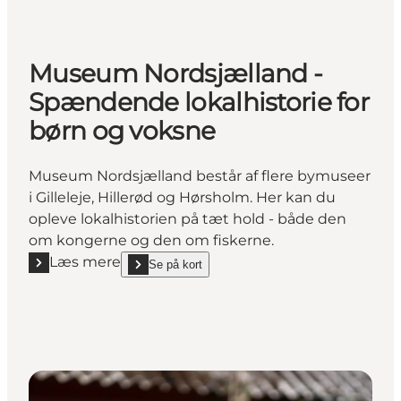
Museum Nordsjælland -
Spændende lokalhistorie for
børn og voksne
Museum Nordsjælland består af flere bymuseer
i Gilleleje, Hillerød og Hørsholm. Her kan du
opleve lokalhistorien på tæt hold - både den
om kongerne og den om fiskerne.
Læs mere
Se på kort
Læs mere "Museum Nordsjælland - Spændende lokalh
show Museum Nordsjælland - Spændende lokalhistor