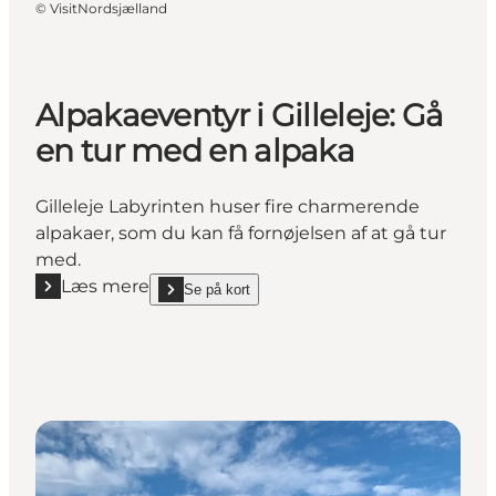
©
VisitNordsjælland
Alpakaeventyr i Gilleleje: Gå
en tur med en alpaka
Gilleleje Labyrinten huser fire charmerende
alpakaer, som du kan få fornøjelsen af at gå tur
med.
Læs mere
Se på kort
Læs mere "Alpakaeventyr i Gilleleje: Gå en tur med e
show Alpakaeventyr i Gilleleje: Gå en tur med en a