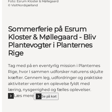
Foto
:
Esrum Kloster & Møllegaard
©
VisitNordsjælland
Sommerferie på Esrum
Kloster & Møllegaard - Bliv
Plantevogter i Planternes
Rige
Tag med på en eventyrlig mission i Planternes
Rige, hvor I sammen udforsker naturens skjulte
kræfter. Gennem leg, udfordringer og praktiske
aktiviteter venter en oplevelse fyldt med
læring, nysgerrighed og fælles oplevelser.
Læs mere
Se på kort
Læs mere "Sommerferie på Esrum Kloster & Møllegaar
show Sommerferie på Esrum Kloster & Møllegaard - 