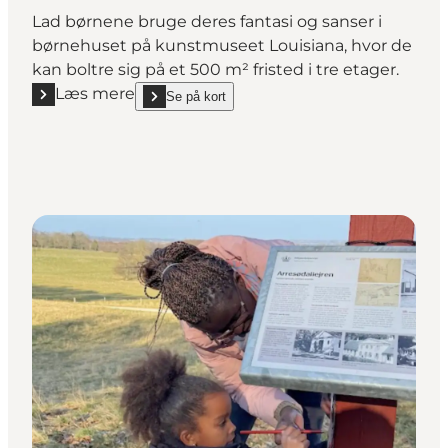
Lad børnene bruge deres fantasi og sanser i
børnehuset på kunstmuseet Louisiana, hvor de
kan boltre sig på et 500 m² fristed i tre etager.
Læs mere
Se på kort
Læs mere "Louisiana Børnehus - Åbne værksteder i t
show Louisiana Børnehus - Åbne værksteder i tre e