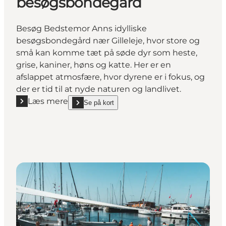
besøgsbondegård
Besøg Bedstemor Anns idylliske
besøgsbondegård nær Gilleleje, hvor store og
små kan komme tæt på søde dyr som heste,
grise, kaniner, høns og katte. Her er en
afslappet atmosfære, hvor dyrene er i fokus, og
der er tid til at nyde naturen og landlivet.
Læs mere
Se på kort
Læs mere "Oplev en hyggelig dag på Bedstemor A
show Oplev en hyggelig dag på Bedstemor Anns b