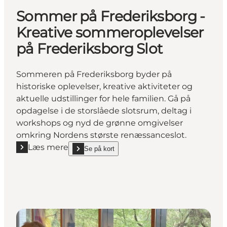
Sommer på Frederiksborg -
Kreative sommeroplevelser
på Frederiksborg Slot
Sommeren på Frederiksborg byder på
historiske oplevelser, kreative aktiviteter og
aktuelle udstillinger for hele familien. Gå på
opdagelse i de storslåede slotsrum, deltag i
workshops og nyd de grønne omgivelser
omkring Nordens største renæssanceslot.
Læs mere
Se på kort
Læs mere "Sommer på Frederiksborg - Kreative som
show Sommer på Frederiksborg - Kreative sommerop