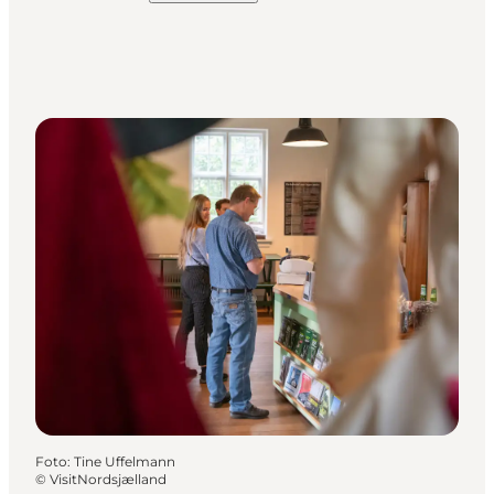
Foto
:
Tine Uffelmann
©
VisitNordsjælland