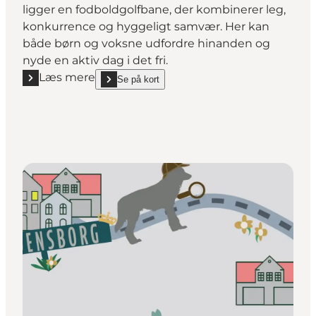
ligger en fodboldgolfbane, der kombinerer leg,
konkurrence og hyggeligt samvær. Her kan
både børn og voksne udfordre hinanden og
nyde en aktiv dag i det fri.
Læs mere
Se på kort
Læs mere "Fodboldgolf i Gribskov – sjov for hele fami
show Fodboldgolf i Gribskov – sjov for hele familie