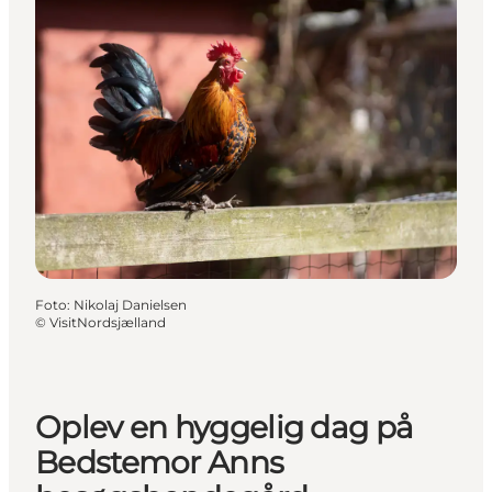
Foto
:
Nikolaj Danielsen
©
VisitNordsjælland
Oplev en hyggelig dag på
Bedstemor Anns