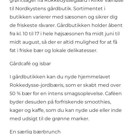
grøntsager fra Rokkedyssegaard i Kirke Værløse
til Nordkystens gårdbutik. Sortimentet i
butikken varierer med sæsonen og sikrer dig
de friskeste råvarer. Gårdbutikken holder åbent
fra kl. 10 til 17 i hele højsæsonen fra midt juni til
midt august, så der er altid mulighed for at få
fat i friske bær og lokale delikatesser.
Gårdcafé og isbar
I gårdbutikken kan du nyde hjemmelavet
Rokkedysse-jordbæris, som er skabt med over
50 % bær for en intens smagsoplevelse. Caféen
byder desuden på forfriskende smoothies,
kager og kaffe, som du kan nyde ude eller inde
med udsigt til de grønne marker.
En særlig bærbrunch