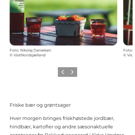
Foto
:
Nikolaj Danielsen
Foto
:
©
VisitNordsjælland
©
Visi
Forrige
Næste
Friske bær og grøntsager
Hver morgen bringes friskhøstede jordbær,
hindbær, kartofler og andre sæsonaktuelle