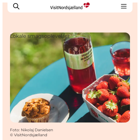
Lokale smagsoplevelser
Highlights
Oplev
Det Sker
Overnatning
Byer
Planlæg ferien
Foto
:
Nikolaj Danielsen
©
VisitNordsjælland