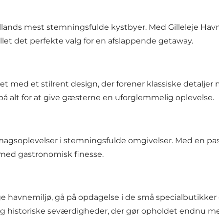
rdsjællands mest stemningsfulde kystbyer. Med Gilleleje H
et det perfekte valg for en afslappende getaway.
ettet med et stilrent design, der forener klassiske det
på alt for at give gæsterne en uforglemmelig oplevelse.
smagsoplevelser i stemningsfulde omgivelser. Med en passio
med gastronomisk finesse.
ige havnemiljø, gå på opdagelse i de små specialbutikker 
og historiske seværdigheder, der gør opholdet endnu m