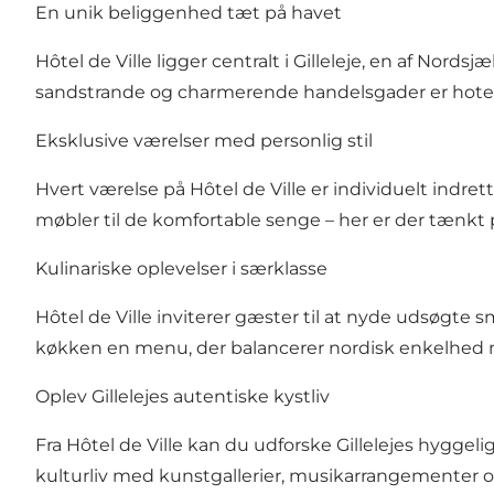
En unik beliggenhed tæt på havet
Hôtel de Ville ligger centralt i Gilleleje, en af No
sandstrande og charmerende handelsgader er hotell
Eksklusive værelser med personlig stil
Hvert værelse på Hôtel de Ville er individuelt indr
møbler til de komfortable senge – her er der tænkt 
Kulinariske oplevelser i særklasse
Hôtel de Ville inviterer gæster til at nyde udsøgte 
køkken en menu, der balancerer nordisk enkelhed 
Oplev Gillelejes autentiske kystliv
Fra Hôtel de Ville kan du udforske Gillelejes hyggel
kulturliv med kunstgallerier, musikarrangementer 