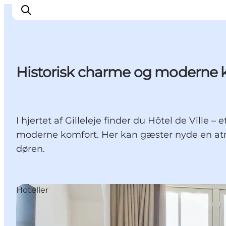
Historisk charme og moderne kom
Highlights
Oplev
Det Sker
I hjertet af Gilleleje finder du Hôtel de Vill
Overnatning
moderne komfort. Her kan gæster nyde en atm
Byer
døren.
Planlæg ferien
Hoteller