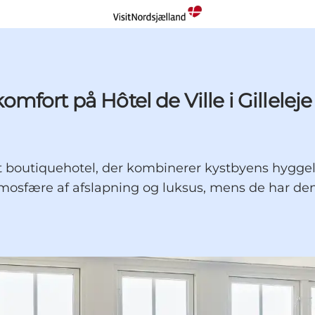
fort på Hôtel de Ville i Gilleleje
e – et boutiquehotel, der kombinerer kystbyens hyg
osfære af afslapning og luksus, mens de har den