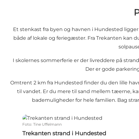
P
Et stenkast fra byen og havnen i
Hundested
ligger
både af lokale og feriegæster. Fra Trekanten kan 
solpause
I skoler­nes sommerferie er der livreddere på strand
Der er gode parkerin
Omtrent 2 km fra Hundested finder du den lille ha
til vandet. Er du mere til sand mellem tæerne, k
bademuligheder for hele familien. Bag str
Trekanten strand i Hundested
Foto
:
Tine Uffelmann
Trekanten strand i Hundested