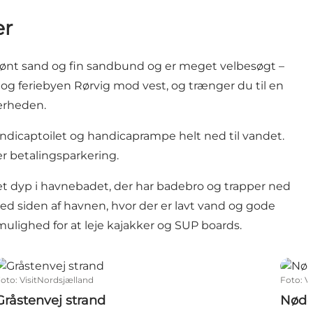
er
kønt sand og fin sandbund og er meget velbesøgt –
og feriebyen Rørvig mod vest, og trænger du til en
nærheden.
 handicaptoilet og handicaprampe helt ned til vandet.
r betalingsparkering.
 et dyp i havnebadet, der har badebro og trapper ned
ed siden af havnen, hvor der er lavt vand og gode
mulighed for at leje kajakker og SUP boards.
Gråstenvej strand
Nødeb
Foto
:
VisitNordsjælland
Foto
:
V
Gråstenvej strand
Nøde