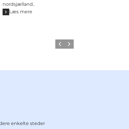
nordsjælland..
Læs mere
Forrige
Næste
ddere enkelte steder