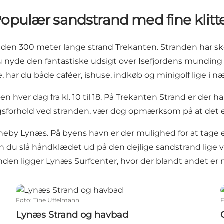
opulær sandstrand med fine klitt
 den 300 meter lange strand Trekanten. Stranden har s
du nyde den fantastiske udsigt over Isefjordens munding 
, har du både caféer, ishuse, indkøb og minigolf lige i 
en hver dag fra kl. 10 til 18. På Trekanten Strand er der
gsforhold ved stranden, vær dog opmærksom på at det e
vneby
Lynæs
. På byens havn er der mulighed for at tage
an du slå håndklædet ud på den dejlige sandstrand lige v
anden ligger
Lynæs Surfcenter
, hvor der blandt andet er 
Lynæs Strand og havbad
Foto
:
Tine Uffelmann
Lynæs Strand og havbad