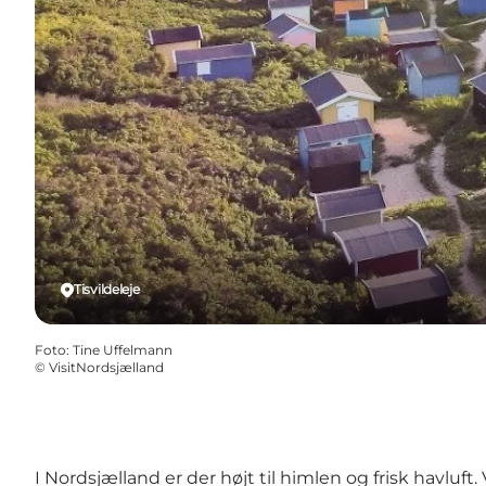
Tisvildeleje
Foto
:
Tine Uffelmann
©
VisitNordsjælland
I Nordsjælland er der højt til himlen og frisk havluf