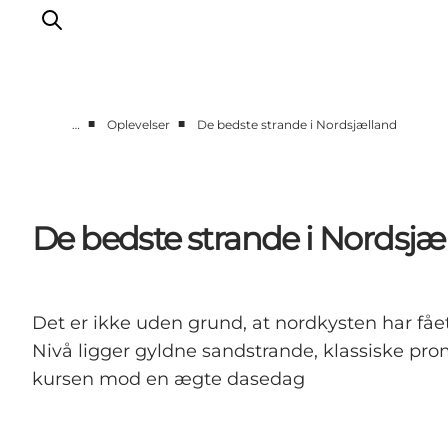
■
■
…
Oplevelser
De bedste strande i Nordsjælland
Highlights
Oplev
Det Sker
De bedste strande i Nordsjæ
Overnatning
Byer
Planlæg ferien
Det er ikke uden grund, at nordkysten har f
Nivå ligger gyldne sandstrande, klassiske pr
kursen mod en ægte dasedag