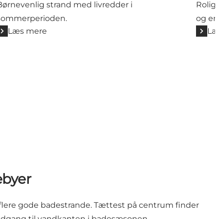
Børnevenlig strand med livredder i
Rolig
sommerperioden.
og en
Læs mere
Læ
ebyer
lere gode badestrande. Tættest på centrum finder
p adgang til vandkanten i badesæsonen.