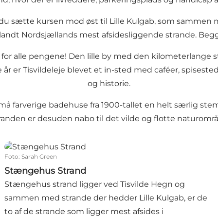
 du sætte kursen mod øst til Lille Kulgab, som sammen
landt Nordsjællands mest afsidesliggende strande. Begg
or alle pengene! Den lille by med den kilometerlange 
år er Tisvildeleje blevet et in-sted med caféer, spises
og historie.
å farverige badehuse fra 1900-tallet en helt særlig ste
nden er desuden nabo til det vilde og flotte naturom
Stængehus Strand
Foto
:
Sarah Green
Stængehus Strand
Stængehus strand ligger ved Tisvilde Hegn og
sammen med strande der hedder Lille Kulgab, er de
to af de strande som ligger mest afsides i