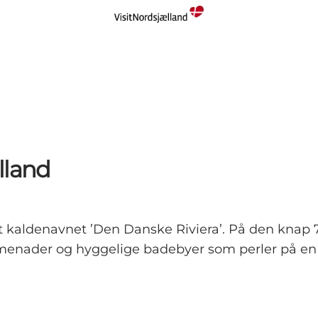
lland
ået kaldenavnet ’Den Danske Riviera’. På den kn
omenader og hyggelige badebyer som perler på en 