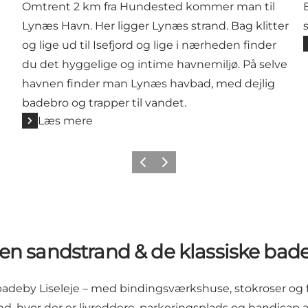
Omtrent 2 km fra Hundested kommer man til
Lynæs Havn. Her ligger Lynæs strand. Bag klitter
og lige ud til Isefjord og lige i nærheden finder
du det hyggelige og intime havnemiljø. På selve
havnen finder man Lynæs havbad, med dejlig
badebro og trapper til vandet.
Læs mere
Forrige
Næste
en sandstrand & de klassiske bad
 badeby
Liseleje
– med bindingsværkshuse, stokroser og f
nd, hvor der er livreddere, parkeringsplads og handica