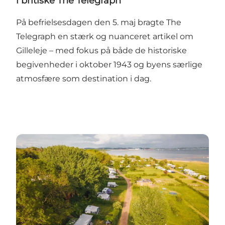
i britiske The Telegraph
På befrielsesdagen den 5. maj bragte The
Telegraph en stærk og nuanceret
artikel om
Gilleleje
– med fokus på både de historiske
begivenheder i oktober 1943 og byens særlige
atmosfære som destination i dag.
2025: Endnu et rekordår for turismen i Nordsjælland