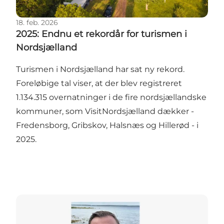
18. feb. 2026
2025: Endnu et rekordår for turismen i
Nordsjælland
Turismen i Nordsjælland har sat ny rekord.
Foreløbige tal viser, at der blev registreret
1.134.315 overnatninger i de fire nordsjællandske
kommuner, som VisitNordsjælland dækker -
Fredensborg, Gribskov, Halsnæs og Hillerød - i
2025.
Ny chef for marketing og partnerskaber i VisitNords