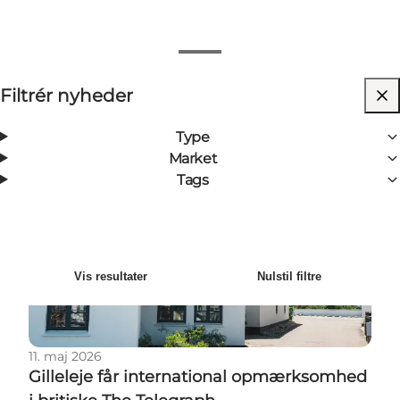
Vis filtre
Filtrér nyheder
31
Resultater
Nyeste
Sortér efter
:
Type
Market
Gilleleje får international opmærksomhed i britiske
Tags
Vis resultater
Nulstil filtre
11. maj 2026
Gilleleje får international opmærksomhed