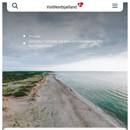
■
Presse
Seneste nyheder og pressemeddelelser fra
■
Nordsjælland
Nyheder
Pressekontakt