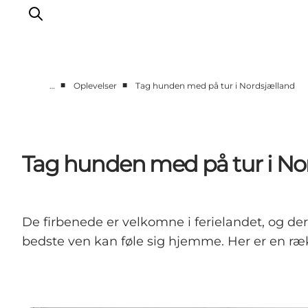
■
■
…
Oplevelser
Tag hunden med på tur i Nordsjælland
Highlights
Oplev
Det Sker
Tag hunden med på tur i No
Overnatning
Byer
Planlæg ferien
De firbenede er velkomne i ferielandet, og de
bedste ven kan føle sig hjemme. Her er en række