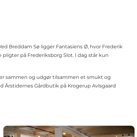
ed Breddam Sø ligger
Fantasiens Ø
, hvor Frederik
e pligter på
Frederiksborg Slot
. I dag står kun
nger sammen og udgør tilsammen et smukt og
ed
Årstidernes Gårdbutik
på Krogerup Avlsgaard
ed udsigt til Øresund
Aarstiderne Gårdbutik & Café i Humlebæk