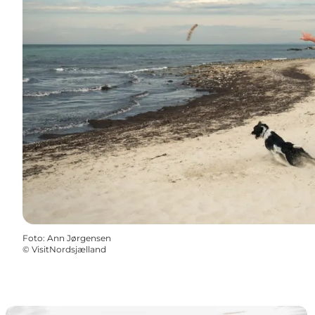
Foto
:
Ann Jørgensen
©
VisitNordsjælland
Gilbjerg Hoved – mellem kystklint og kulturarv