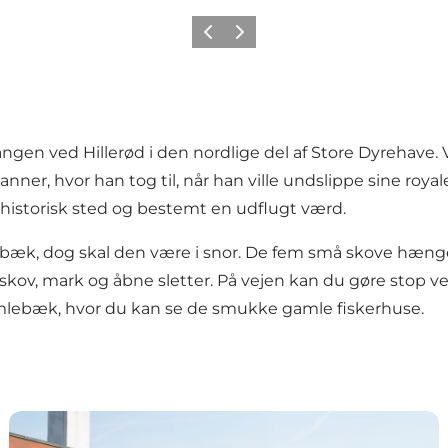
Forrige
Næste
evangen ved
Hillerød
i den nordlige del af
Store Dyrehave.
V
Danner, hvor han tog til, når han ville undslippe sine royal
 historisk sted og bestemt en udflugt værd.
ebæk, dog skal den være i snor. De fem små skove hæ
skov, mark og åbne sletter. På vejen kan du gøre stop v
umlebæk
, hvor du kan se de smukke gamle fiskerhuse.
Danmark
Louisiana Café - Middagsretter og eftermiddagskaffe m