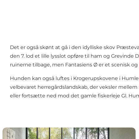
Det er også skønt at gå i den idylliske skov Præst
den 7. lod et lille lysslot opføre til ham og Grevinde 
ruinerne tilbage, men
Fantasiens Ø
er et scenisk og
Hunden kan også luftes i Krogerupskovene i Huml
velbevaret herregårdslandskab, der veksler mellem 
eller fortsætte ned mod det gamle fiskerleje
Gl. H
Louisiana Museum of Modern Art – moderne kunst i 