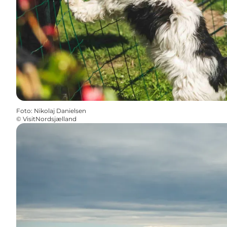
Foto
:
Nikolaj Danielsen
©
VisitNordsjælland