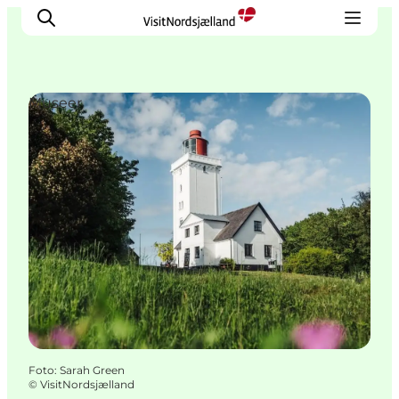
Museer
Highlights
Oplev
Det Sker
Overnatning
Byer
Planlæg ferien
Foto
:
Sarah Green
©
VisitNordsjælland