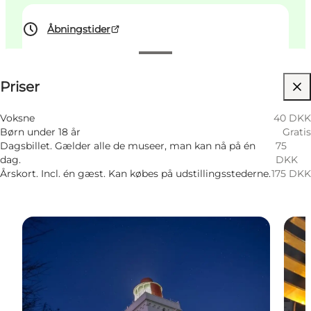
Åbningstider
Se priser
Priser
Besøg hjemmeside
Børn, Mig selv, Min partner, Venner
Voksne
40 DKK
Børn under 18 år
Gratis
Dagsbillet. Gælder alle de museer, man kan nå på én
75
dag.
DKK
Årskort. Incl. én gæst. Kan købes på udstillingsstederne.
175 DKK