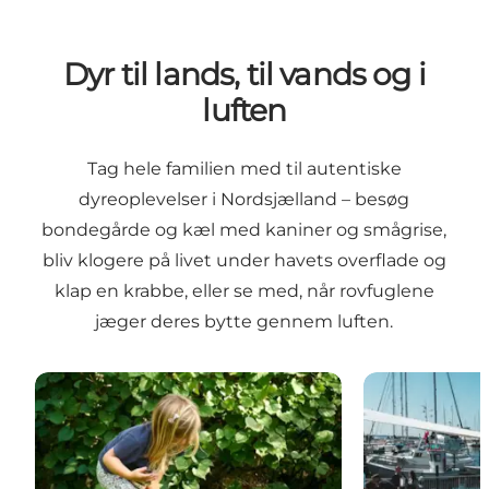
Dyr til lands, til vands og i
luften
Tag hele familien med til autentiske
dyreoplevelser i Nordsjælland – besøg
bondegårde og kæl med kaniner og smågrise,
bliv klogere på livet under havets overflade og
klap en krabbe, eller se med, når rovfuglene
jæger deres bytte gennem luften.
Tothavens Besøgsgård | Gårdbutik, dyreunger & caf
Oplevelsesplat