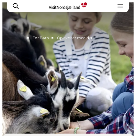
■
■
…
For Børn
Oplevelser med dyr
Highlights
Oplev
Det Sker
Overnatning
Byer
Planlæg ferien