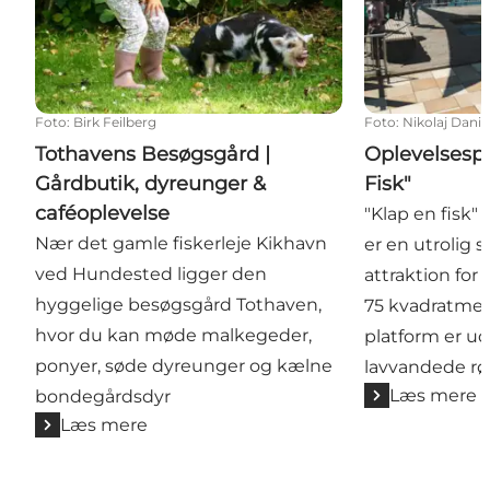
Foto
:
Birk Feilberg
Foto
:
Nikolaj Danie
Tothavens Besøgsgård |
Oplevelsesp
Gårdbutik, dyreunger &
Fisk"
caféoplevelse
"Klap en fisk
Nær det gamle fiskerleje Kikhavn
er en utrolig
ved Hundested ligger den
attraktion for
hyggelige besøgsgård Tothaven,
75 kvadratmet
hvor du kan møde malkegeder,
platform er u
ponyer, søde dyreunger og kælne
lavvandede rø
Læs mere
bondegårdsdyr
Læs mere