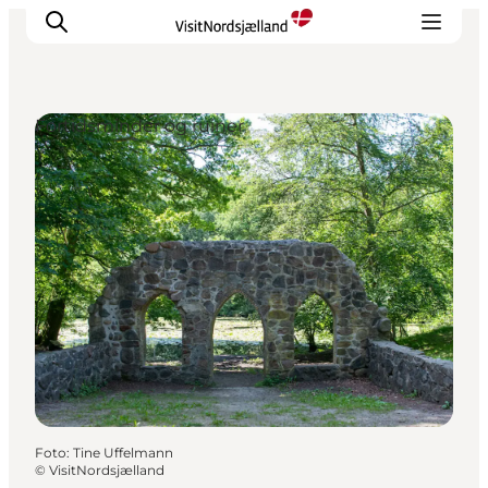
Fortidsminder og ruiner
Highlights
Oplev
Det Sker
Overnatning
Byer
Planlæg ferien
Foto
:
Tine Uffelmann
©
VisitNordsjælland