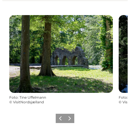
Foto
:
Tine Uffelmann
Foto
:
©
VisitNordsjælland
©
Visi
Forrige
Næste