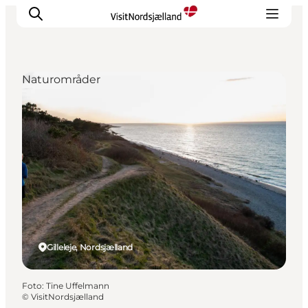
Naturområder
Highlights
Oplev
Det Sker
Overnatning
Byer
Planlæg ferien
Gilleleje, Nordsjælland
Foto
:
Tine Uffelmann
©
VisitNordsjælland