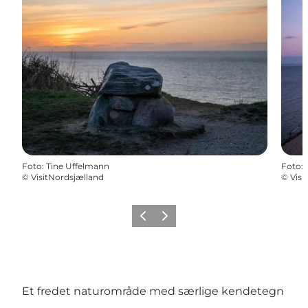
Foto
:
Tine Uffelmann
Foto
:
©
VisitNordsjælland
©
Visi
Forrige
Næste
Et fredet naturområde med særlige kendetegn