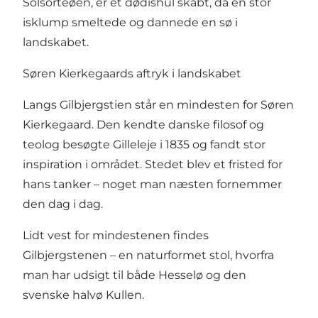
Solsorteøen, er et dødishul skabt, da en stor
isklump smeltede og dannede en sø i
landskabet.
Søren Kierkegaards aftryk i landskabet
Langs Gilbjergstien står en mindesten for Søren
Kierkegaard. Den kendte danske filosof og
teolog besøgte Gilleleje i 1835 og fandt stor
inspiration i området. Stedet blev et fristed for
hans tanker – noget man næsten fornemmer
den dag i dag.
Lidt vest for mindestenen findes
Gilbjergstenen – en naturformet stol, hvorfra
man har udsigt til både Hesselø og den
svenske halvø Kullen.