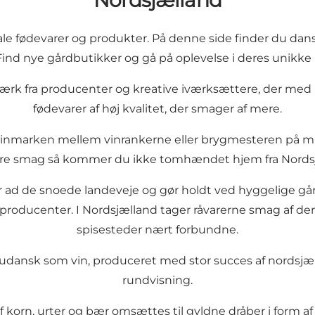
Nordsjælland
le fødevarer og produkter. På denne side finder du dansk
Find nye gårdbutikker og gå på oplevelse i deres unikke 
ærk fra producenter og kreative iværksættere, der med i
fødevarer af høj kvalitet, der smager af mere.
nmarken mellem vinrankerne eller brygmesteren på mikr
re smag så kommer du ikke tomhændet hjem fra Nords
ør ad de snoede landeveje og gør holdt ved hyggelige gå
roducenter. I Nordsjælland tager råvarerne smag af den
spisesteder nært forbundne.
å udansk som vin, produceret med stor succes af nordsj
rundvisning.
 korn, urter og bær omsættes til gyldne dråber i form af 