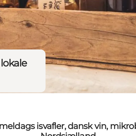
lokale
ldags isvafler, dansk vin, mikrob