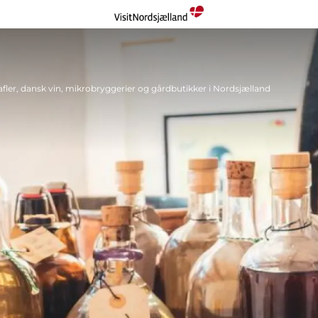
ler, dansk vin, mikrobryggerier og gårdbutikker i Nordsjælland