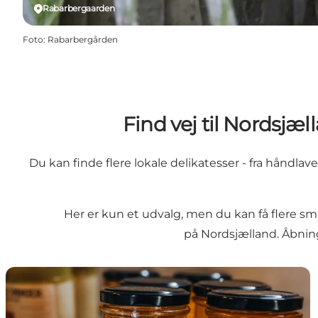
Rabarbergaarden
Foto
:
Rabarbergården
Find vej til Nordsjæ
Du kan finde flere lokale delikatesser - fra håndl
Her er kun et udvalg, men du kan få flere 
på Nordsjælland
. Åbnin
Find en gårdbutik til ferien på Sjælland