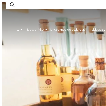
■
■
…
Mad & drikke
Ishuse med de bedste gammeldags isvaf
Highlights
Oplev
Det Sker
Overnatning
Byer
Planlæg ferien