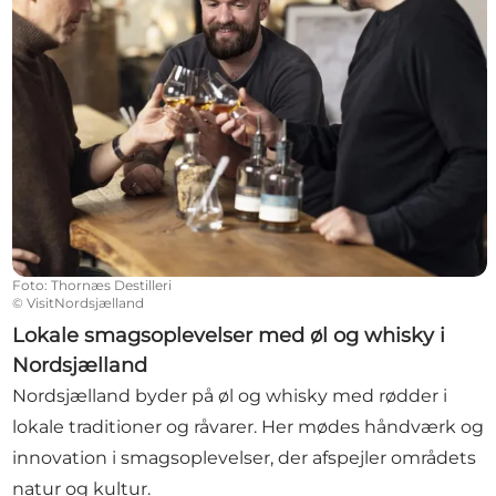
Foto
:
Thornæs Destilleri
©
VisitNordsjælland
Lokale smagsoplevelser med øl og whisky i
Nordsjælland
Nordsjælland byder på øl og whisky med rødder i
lokale traditioner og råvarer. Her mødes håndværk og
innovation i smagsoplevelser, der afspejler områdets
natur og kultur.