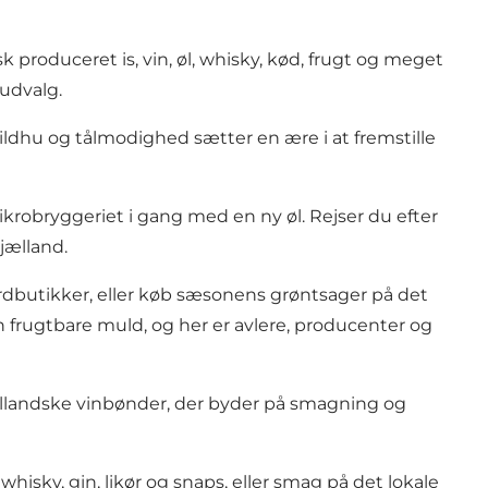
 produceret is, vin, øl, whisky, kød, frugt og meget
udvalg.
ldhu og tålmodighed sætter en ære i at fremstille
obryggeriet i gang med en ny øl. Rejser du efter
jælland.
rdbutikker, eller køb sæsonens grøntsager på det
 frugtbare muld, og her er avlere, producenter og
ællandske vinbønder, der byder på smagning og
whisky, gin, likør og snaps, eller smag på det lokale