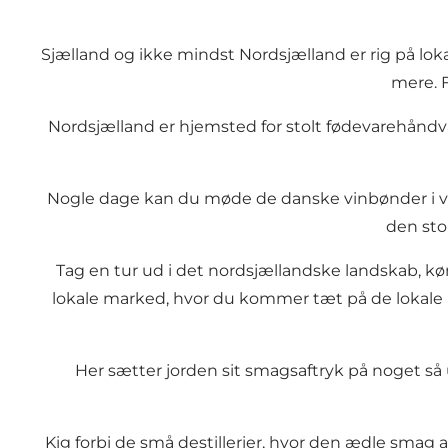
Sjælland og ikke mindst Nordsjælland er rig på loka
mere. 
Nordsjælland er hjemsted for stolt fødevarehåndv
Nogle dage kan du møde de danske vinbønder i vi
den sto
Tag en tur ud i det nordsjællandske landskab, k
lokale marked, hvor du kommer tæt på de lokale p
Her sætter jorden sit smagsaftryk på noget s
Kig forbi de små destillerier, hvor den ædle smag af