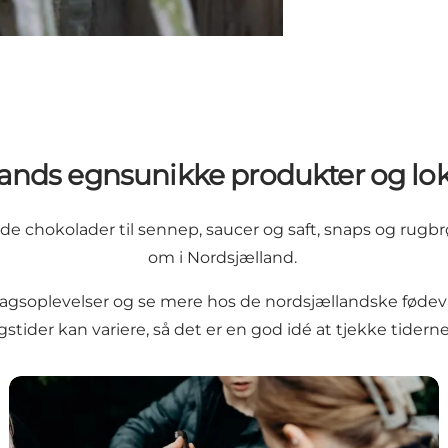
llands egnsunikke produkter og l
avede chokolader til sennep, saucer og saft, snaps og rug
om i Nordsjælland.
smagsoplevelser og se mere hos de nordsjællandske fød
gstider kan variere, så det er en god idé at tjekke tiderne
Vingårde i Nordsjælland - Dansk vin, vinsmagning og 