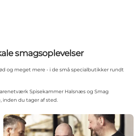
okale smagsoplevelser
brød og meget mere - i de små specialbutikker rundt
evarenetværk
Spisekammer Halsnæs
og
Smag
, inden du tager af sted.
gårdbutikker
Lokale smagsoplevelser med øl og whisky i Nordsjælla