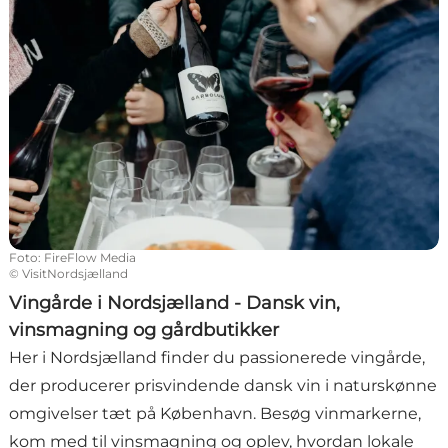
Foto
:
FireFlow Media
©
VisitNordsjælland
Vingårde i Nordsjælland - Dansk vin,
vinsmagning og gårdbutikker
Her i Nordsjælland finder du passionerede vingårde,
der producerer prisvindende dansk vin i naturskønne
omgivelser tæt på København. Besøg vinmarkerne,
kom med til vinsmagning og oplev, hvordan lokale