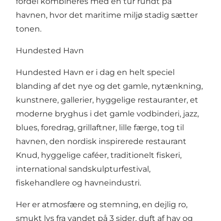
fordel kombineres med en tur rundt på
havnen, hvor det maritime miljø stadig sætter
tonen.
Hundested Havn
Hundested Havn
er i dag en helt speciel
blanding af det nye og det gamle, nytænkning,
kunstnere, gallerier, hyggelige restauranter, et
moderne bryghus
i det gamle vodbinderi, jazz,
blues, foredrag, grillaftner,
lille færge
, tog til
havnen,
den nordisk inspirerede restaurant
Knud
, hyggelige caféer, traditionelt fiskeri,
i
nternational sandskulpturfestival
,
fiskehandlere og havneindustri.
Her er atmosfære og stemning, en dejlig ro,
smukt lys fra vandet på 3 sider, duft af hav og