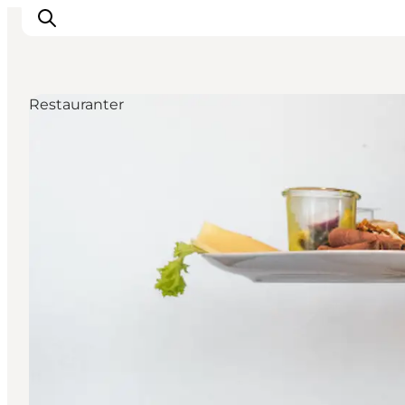
Restauranter
Highlights
Oplev
Det Sker
Overnatning
Byer
Planlæg ferien