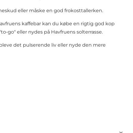
neskud eller måske en god frokosttallerken.
Havfruens kaffebar kan du købe en rigtig god kop
o-go" eller nydes på Havfruens solterrasse.
g opleve det pulserende liv eller nyde den mere