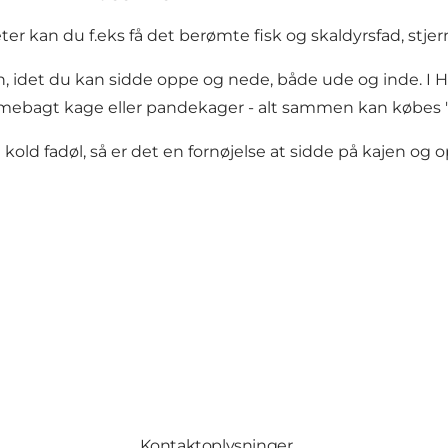
kan du f.eks få det berømte fisk og skaldyrsfad, stjer
n, idet du kan sidde oppe og nede, både ude og inde. I 
mebagt kage eller pandekager - alt sammen kan købes "t
en kold fadøl, så er det en fornøjelse at sidde på kajen o
Kontaktoplysninger