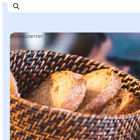
Restauranter
Highlights
Oplev
Det Sker
Overnatning
Byer
Planlæg ferien