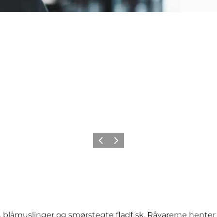
Forrige
Næste
låmuslinger og smørstegte fladfisk. Råvarerne henter i