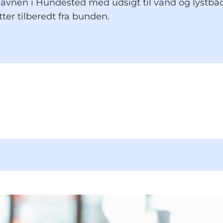
havnen i Hundested med udsigt til vand og lystbå
tter tilberedt fra bunden.