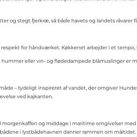
ter og stegt fjerkræ, så både havets og landets råvarer f
espekt for håndværket. Køkkenet arbejder i et tempo, hvo
hel hummer eller vin- og flødedampede blåmuslinger er mål
 måde – tydeligt inspireret af vandet, der omgiver Hun
evelse ved kajkanten.
til morgenkaffen og middage i maritime omgivelser med 
og bådene i lystbådehavnen danner rammen om måltidet.