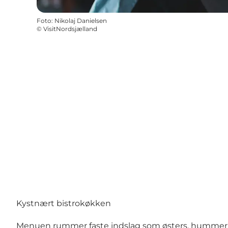
Foto
:
Nikolaj Danielsen
©
VisitNordsjælland
Kystnært bistrokøkken
Menuen rummer faste indslag som østers, hummer, b