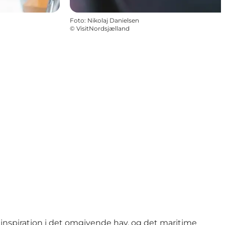
Foto
:
Nikolaj Danielsen
©
VisitNordsjælland
nspiration i det omgivende hav, og det maritime