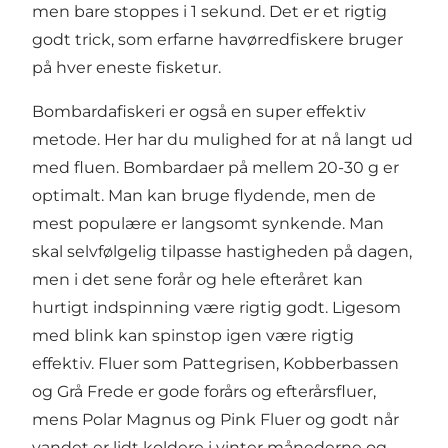
men bare stoppes i 1 sekund. Det er et rigtig
godt trick, som erfarne havørredfiskere bruger
på hver eneste fisketur.
Bombardafiskeri er også en super effektiv
metode. Her har du mulighed for at nå langt ud
med fluen. Bombardaer på mellem 20-30 g er
optimalt. Man kan bruge flydende, men de
mest populære er langsomt synkende. Man
skal selvfølgelig tilpasse hastigheden på dagen,
men i det sene forår og hele efteråret kan
hurtigt indspinning være rigtig godt. Ligesom
med blink kan spinstop igen være rigtig
effektiv. Fluer som Pattegrisen, Kobberbassen
og Grå Frede er gode forårs og efterårsfluer,
mens Polar Magnus og Pink Fluer og godt når
vandet er lidt koldere i vinter månederne og