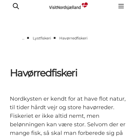
■
■
…
Lystfiskeri
Havørredfiskeri
Highlights
Oplev
Det Sker
Havørredfiskeri
Overnatning
Byer
Planlæg ferien
Nordkysten er kendt for at have flot natur,
til tider hårdt vejr og store havørreder.
Fiskeriet er ikke altid nemt, men
belønningen kan være stor. Selvom der er
mange fisk, så skal man forberede sig på