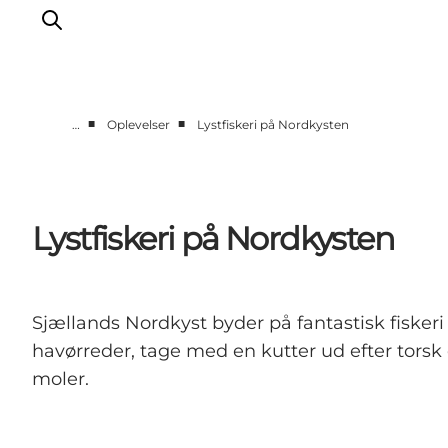
■
■
…
Oplevelser
Lystfiskeri på Nordkysten
Highlights
Oplev
Det Sker
Lystfiskeri på Nordkysten
Overnatning
Byer
Planlæg ferien
Sjællands Nordkyst byder på fantastisk fiskeri
havørreder, tage med en kutter ud efter torsk
moler.