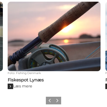
Fiskespot Lynæs
F
Foto
:
Fishing Denmark
Fiskespot Lynæs
Læs mere
Forrige
Næste