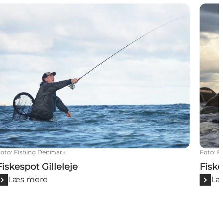
iskespot Gilleleje
Fiske
Foto
:
Fishing Denmark
Foto
:
F
Fiskespot Gilleleje
Fisk
Læs mere
Læ