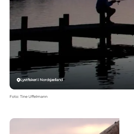
Lystfiskeri i Nordsjælland
Foto
:
Tine Uffelmann