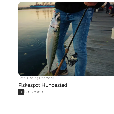
Fiskespot Hundested
Foto
:
Fishing Denmark
Fiskespot Hundested
Læs mere