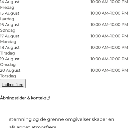
14 August
10:00 AM–10:00 PM
Fredag
15 August
10:00 AM–10:00 PM
Lørdag
Foto
:
Nikolaj Danielsen
Foto
:
16 August
10:00 AM–10:00 PM
©
VisitNordsjælland
©
Visi
Søndag
17 August
10:00 AM–10:00 PM
Mandag
Forrige
Næste
18 August
10:00 AM–10:00 PM
Tirsdag
19 August
10:00 AM–10:00 PM
Onsdag
20 August
10:00 AM–10:00 PM
Oplevelser ved fjorden
Torsdag
Indlæs flere
Fjordens Café, Ishus & Minigolf ligger tæt på
vandet og giver mulighed for at nyde udsigten
Åbningstider & kontakt
over havnen, mens der spilles minigolf eller
holdes en pause ved caféen. Den maritime
stemning og de grønne omgivelser skaber en
afslappet atmosfære.