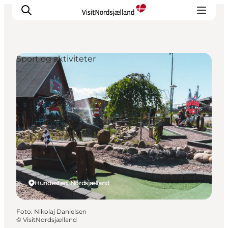
Sport og aktiviteter
Highlights
Oplev
Det Sker
Overnatning
Byer
Planlæg ferien
Hundested, Nordsjælland
Foto
:
Nikolaj Danielsen
©
VisitNordsjælland