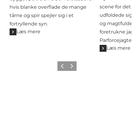
scene for det 
hvis blanke overflade de mange
udfoldede sig
tårne og spir spejler sig i et
og magtfulde 
fortryllende syn.
Læs mere
foretrukne jag
Parforcejagten
Læs mere
Forrige
Næste
Tilføj lidt Nordsjælland til dit
feed