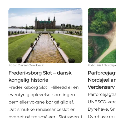
Frederiksborg Slot – dansk kongelig historie
Parforcejagtl
Foto
:
Daniel Overbeck
Foto
:
VisitNordsjæ
Frederiksborg Slot – dansk
Parforcejagt
kongelig historie
Nordsjællan
Verdensarv
Frederiksborg Slot i Hillerød er en
Parforcejagtl
eventyrlig oplevelse, som ingen
UNESCO-verde
børn eller voksne bør gå glip af.
Dyrehave, Gri
Det smukke renæssanceslot er
Dyrehave er n
bygget på tre små øer i Slotssøen, i