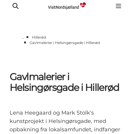
■
…
Hillerød
■
Gavlmalerier i Helsingørsgade i Hillerød
Highlights
Oplev
Det Sker
Gavlmalerier i
Overnatning
Byer
Helsingørsgade i Hillerød
Planlæg ferien
Lena Heegaard og Mark Stolk's
kunstprojekt i Helsingørsgade, med
opbakning fra lokalsamfundet, indfanger