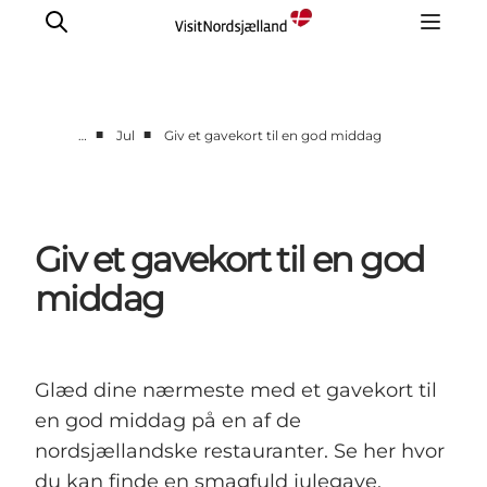
■
■
…
Jul
Giv et gavekort til en god middag
Highlights
Oplev
Det Sker
Giv et gavekort til en god
Overnatning
middag
Byer
Planlæg ferien
Glæd dine nærmeste med et gavekort til
en god middag på en af de
nordsjællandske restauranter. Se her hvor
du kan finde en smagfuld julegave.