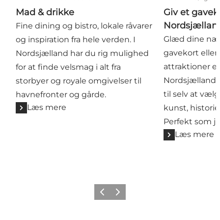
Mad & drikke
Giv et gaveko
Nordsjællan
Fine dining og bistro, lokale råvarer
Glæd dine næ
og inspiration fra hele verden. I
gavekort eller 
Nordsjælland har du rig mulighed
attraktioner el
for at finde velsmag i alt fra
Nordsjælland 
storbyer og royale omgivelser til
til selv at væ
havnefronter og gårde.
Læs mere
kunst, historie
Perfekt som j
Læs mere
Forrige
Næste