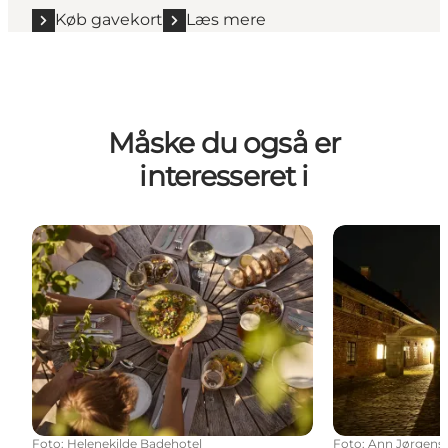
Køb gavekort
Læs mere
Måske du også er
interesseret i
Mad & drikke
Giv et gavekort
Foto
:
Helenekilde Badehotel
Foto
:
Ann Jørgens