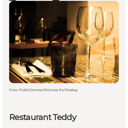
Foto
:
PublicDomainPictures fra Pixabay
Restaurant Teddy