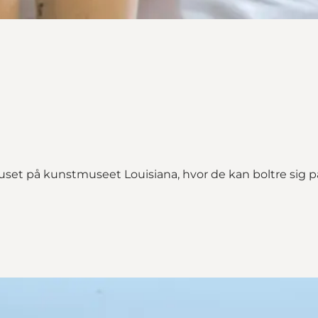
set på kunstmuseet Louisiana, hvor de kan boltre sig på 
re etager"
tager on_map