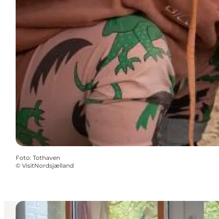
Foto
:
Tothaven
©
VisitNordsjælland