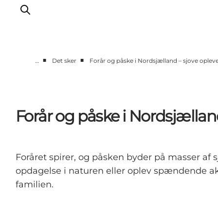
■
■
…
Det sker
Forår og påske i Nordsjælland – sjove opleve
Highlights
Oplev
Det Sker
Forår og påske i Nordsjælland
Overnatning
Byer
Planlæg ferien
Foråret spirer, og påsken byder på masser af 
opdagelse i naturen eller oplev spændende aktiv
familien.