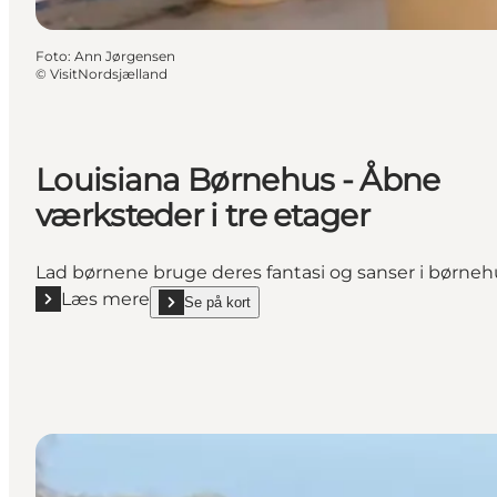
Foto
:
Ann Jørgensen
©
VisitNordsjælland
Louisiana Børnehus - Åbne
værksteder i tre etager
Lad børnene bruge deres fantasi og sanser i børnehu
Læs mere
Se på kort
Læs mere "Louisiana Børnehus - Åbne værksteder i t
show Louisiana Børnehus - Åbne værksteder i tre e