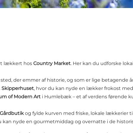
t lækkert hos
Country Market
.
Her kan du udforske lokal
t sted, der emmer af historie, og som er lige betagende å
 Skipperhuset
, hvor du kan nyde en lækker frokost med
um of Modern Art
i Humlebæk – et af verdens førende ku
 Gårdbutik
og fylde kurven med friske, lokale lækkerier t
du kan nyde en gourmetmiddag og overnatte i de histori