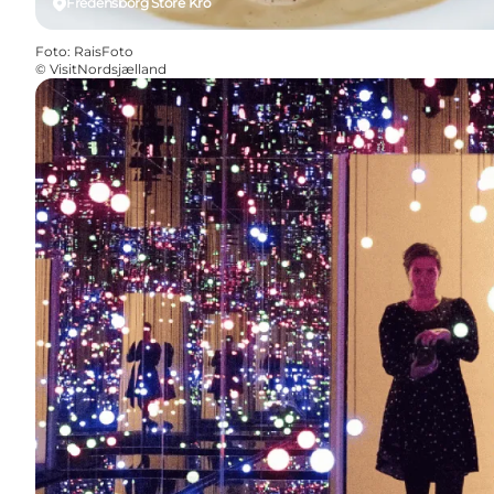
Fredensborg Store Kro
Foto
:
RaisFoto
©
VisitNordsjælland