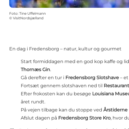
Foto
:
Tine Uffelmann
©
VisitNordsjælland
En dag i Fredensborg – natur, kultur og gourmet
Start formiddagen med en god kop kaffe og lid
Thornæs Gin
.
Gå derefter en tur i
Fredensborg Slotshave
– e
Fortsæt gennem slotshaven ned til
Restaurant
Efter frokosten kan du besøge
Louisiana Muse
året rundt.
På vejen tilbage kan du stoppe ved
Årstiderne
Afslut dagen på
Fredensborg Store Kro
, hvor 