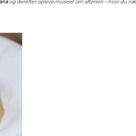
iana
og derefter opleve museet om aftenen – hvor du næs