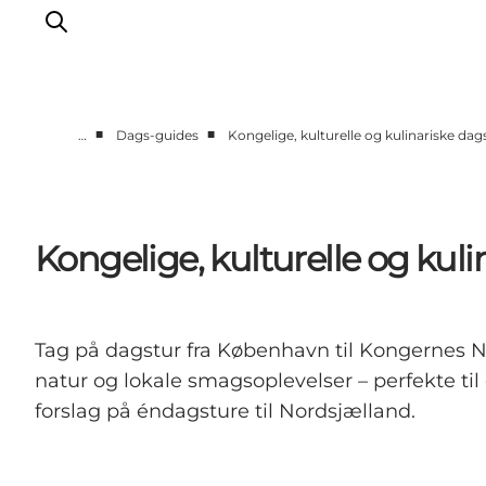
■
■
…
Dags-guides
Kongelige, kulturelle og kulinariske dag
Highlights
Oplev
Det Sker
Kongelige, kulturelle og kul
Overnatning
Byer
Planlæg ferien
Tag på dagstur fra København til Kongernes No
natur og lokale smagsoplevelser – perfekte til
forslag på éndagsture til Nordsjælland.