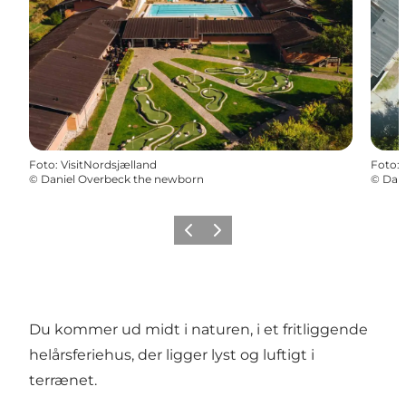
Foto
:
VisitNordsjælland
Foto
:
©
Daniel Overbeck the newborn
©
Dan
Forrige
Næste
Du kommer ud midt i naturen, i et fritliggende
helårsferiehus, der ligger lyst og luftigt i
terrænet.