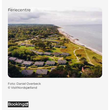
Feriecentre
Foto
:
Daniel Overbeck
©
VisitNordsjælland
Booking