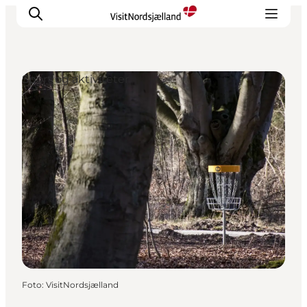
Sport og aktiviteter
Highlights
Oplev
Det Sker
Overnatning
Byer
Planlæg ferien
Foto
:
VisitNordsjælland