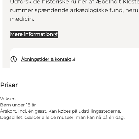
Udforsk de historiske ruiner af Æbelholt Klos
rummer spændende arkæologiske fund, herund
medicin.
Mere information
Åbningstider & kontakt
Se priser
Priser
Besøg hjemmeside
Mig selv, Min partner, Venner, Børn
Voksen
Børn under 18 år
Årskort. Incl. én gæst. Kan købes på udstillingsstederne.
Dagsbillet. Gælder alle de museer, man kan nå på én dag.