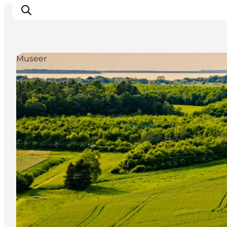
Museer
Highlights
Oplev
Det Sker
Overnatning
Byer
Planlæg ferien