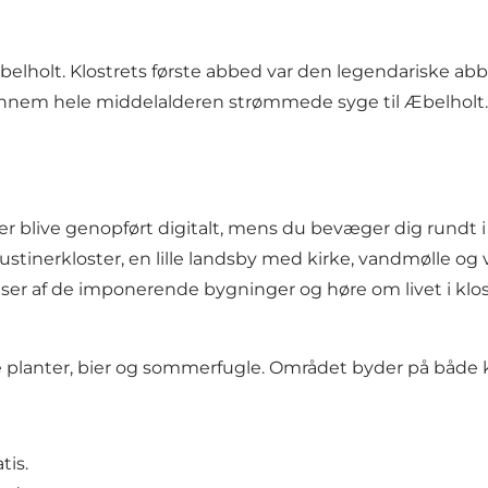
belholt. Klostrets første abbed var den legendariske ab
gennem hele middelalderen strømmede syge til Æbelholt. 
r blive genopført digitalt, mens du bevæger dig rundt i r
inerkloster, en lille landsby med kirke, vandmølle og væ
nser af de imponerende bygninger og høre om livet i klo
ke planter, bier og sommerfugle. Området byder på både
tis.