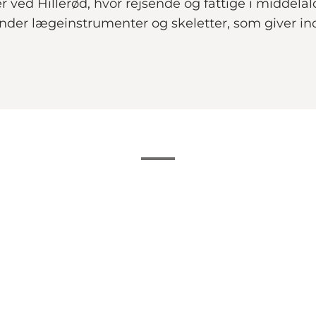
ter ved Hillerød, hvor rejsende og fattige i mid
er lægeinstrumenter og skeletter, som giver ind