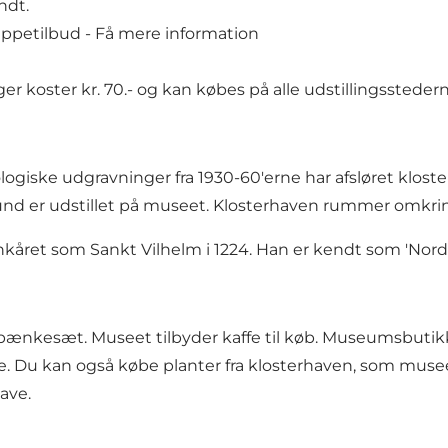
ndt.
uppetilbud -
Få mere information
er koster kr. 70.- og kan købes på alle udstillingsstedern
æologiske udgravninger fra 1930-60'erne har afsløret klo
und er udstillet på museet. Klosterhaven rummer omkring
nkåret som Sankt Vilhelm i 1224. Han er kendt som 'Nord
nkesæt. Museet tilbyder kaffe til køb. Museumsbutikk
 Du kan også købe planter fra klosterhaven, som museets
ave.