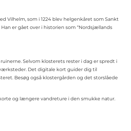
bed Vilhelm, som i 1224 blev helgenkåret som Sankt
Han er gået over i historien som “Nordsjællands
uinerne. Selvom klosterets rester i dag er spredt i
rksteder. Det digitale kort guider dig til
steret. Besøg også klostergården og det storslåede
 korte og længere vandreture i den smukke natur.