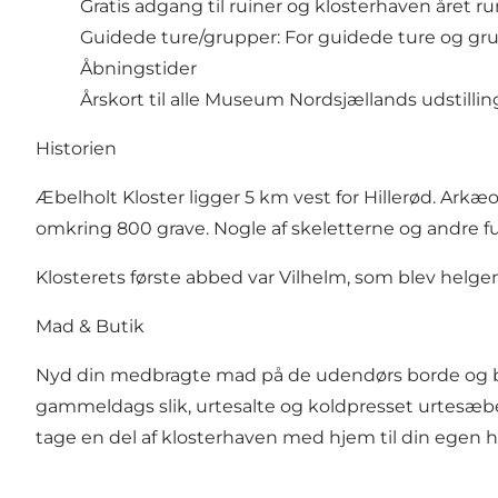
Gratis adgang til ruiner og klosterhaven året ru
Guidede ture/grupper: For guidede ture og gr
Åbningstider
Årskort til alle Museum Nordsjællands udstilling
Historien
Æbelholt Kloster ligger 5 km vest for Hillerød. Ark
omkring 800 grave. Nogle af skeletterne og andre f
Klosterets første abbed var Vilhelm, som blev helge
Mad & Butik
Nyd din medbragte mad på de udendørs borde og bæ
gammeldags slik, urtesalte og koldpresset urtesæbe.
tage en del af klosterhaven med hjem til din egen h