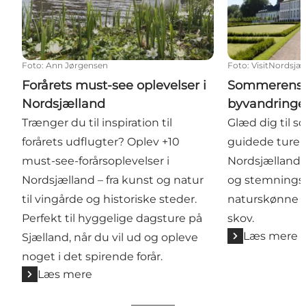
Foto
:
Ann Jørgensen
Foto
:
VisitNordsjæ
Forårets must-see oplevelser i
Sommerens g
Nordsjælland
byvandringer
Trænger du til inspiration til
Glæd dig til
forårets udflugter? Oplev +10
guidede ture 
must-see-forårsoplevelser i
Nordsjælland –
Nordsjælland – fra kunst og natur
og stemningsfu
til vingårde og historiske steder.
naturskønne r
Perfekt til hyggelige dagsture på
skov.
Læs mere
Sjælland, når du vil ud og opleve
noget i det spirende forår.
Læs mere