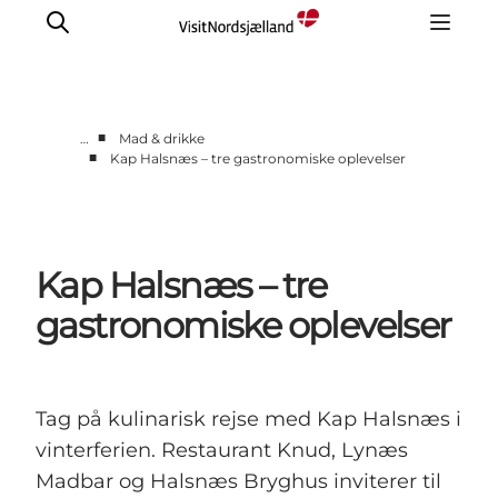
■
…
Mad & drikke
■
Kap Halsnæs – tre gastronomiske oplevelser
Highlights
Oplev
Det Sker
Kap Halsnæs – tre
Overnatning
Byer
gastronomiske oplevelser
Planlæg ferien
Tag på kulinarisk rejse med Kap Halsnæs i
vinterferien. Restaurant Knud, Lynæs
Madbar og Halsnæs Bryghus inviterer til