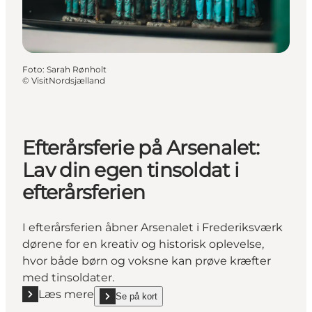
Foto
:
Sarah Rønholt
©
VisitNordsjælland
Efterårsferie på Arsenalet:
Lav din egen tinsoldat i
efterårsferien
I efterårsferien åbner Arsenalet i Frederiksværk
dørene for en kreativ og historisk oplevelse,
hvor både børn og voksne kan prøve kræfter
med tinsoldater.
Læs mere
Se på kort
Læs mere "Efterårsferie på Arsenalet: Lav din egen tin
show Efterårsferie på Arsenalet: Lav din egen tinsold