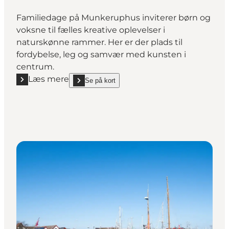
Familiedage på Munkeruphus inviterer børn og
voksne til fælles kreative oplevelser i
naturskønne rammer. Her er der plads til
fordybelse, leg og samvær med kunsten i
centrum.
Læs mere
Se på kort
Læs mere "Familiedage på Munkeruphus - Kreative f
show Familiedage på Munkeruphus - Kreative famili