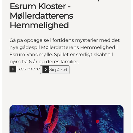
Esrum Kloster -
Møllerdatterens
Hemmelighed
Gå på opdagelse i fortidens mysterier med det
nye gådespil Møllerdatterens Hemmelighed i
Esrum Vandmølle. Spillet er særligt skabt til
børn fra 6 år og deres familier.
Læs mere
Se på kort
Læs mere "Gådefuld efterårsferie på Esrum Kloster
show Gådefuld efterårsferie på Esrum Kloster - Mø