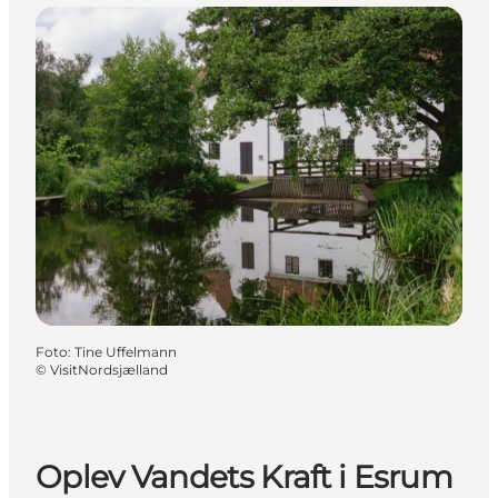
Foto
:
Tine Uffelmann
©
VisitNordsjælland
Oplev Vandets Kraft i Esrum