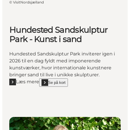
©
VisitNordsjælland
Hundested Sandskulptur
Park - Kunst i sand
Hundested Sandskulptur Park inviterer igen i
2026 til en dag fyldt med imponerende
kunstværker, hvor internationale kunstnere
bringer sand til live i unikke skulpturer.
Læs mere
Se på kort
Læs mere "Hundested Sandskulptur Park - Kunst i 
show Hundested Sandskulptur Park - Kunst i sand 