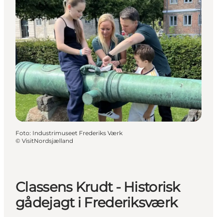
Foto
:
Industrimuseet Frederiks Værk
©
VisitNordsjælland
Classens Krudt - Historisk
gådejagt i Frederiksværk