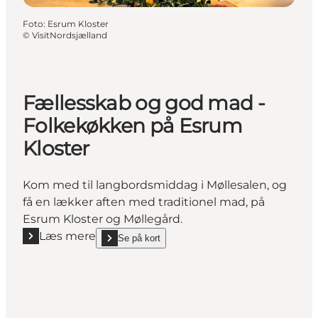
Foto
:
Esrum Kloster
©
VisitNordsjælland
Fællesskab og god mad -
Folkekøkken på Esrum
Kloster
Kom med til langbordsmiddag i Møllesalen, og
få en lækker aften med traditionel mad, på
Esrum Kloster og Møllegård.
Læs mere
Se på kort
Læs mere "Fællesskab og god mad - Folkekøkken p
show Fællesskab og god mad - Folkekøkken på Esr