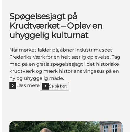
Spøgelsesjagt på
Krudtværket – Oplev en
uhyggelig kulturnat
Når mørket falder på, åbner Industrimuseet
Frederiks Værk for en helt særlig oplevelse. Tag
med på en gratis spøgelsesjagt i det historiske
krudtværk og mærk historiens vingesus på en
ny og uhyggelig måde.
Læs mere
Se på kort
Læs mere "Spøgelsesjagt på Krudtværket – Oplev en
show Spøgelsesjagt på Krudtværket – Oplev en uhyg