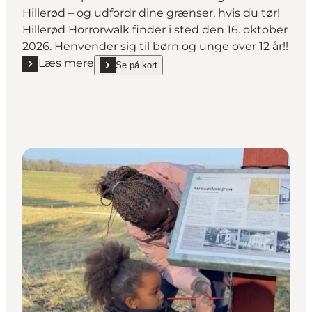
Hillerød – og udfordr dine grænser, hvis du tør!
Hillerød Horrorwalk finder i sted den 16. oktober
2026. Henvender sig til børn og unge over 12 år!!
Læs mere
Se på kort
Læs mere "Hillerød Horrorwalk - Uhyggelig oplevelse
show Hillerød Horrorwalk - Uhyggelig oplevelse for 