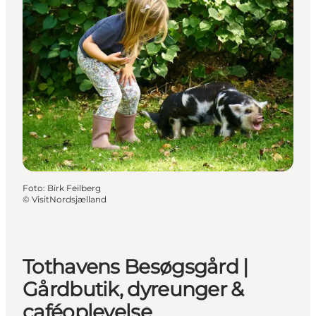
Foto
:
Birk Feilberg
©
VisitNordsjælland
Tothavens Besøgsgård |
Gårdbutik, dyreunger &
caféoplevelse