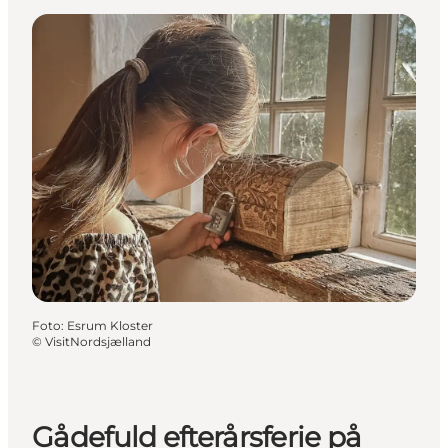
Foto
:
Esrum Kloster
©
VisitNordsjælland
Gådefuld efterårsferie på