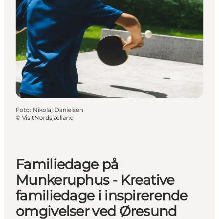
Foto
:
Nikolaj Danielsen
©
VisitNordsjælland
Familiedage på
Munkeruphus - Kreative
familiedage i inspirerende
omgivelser ved Øresund