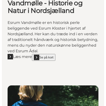
Vandmølle - Historie og
Natur i Nordsjælland
Esrum Vandmølle er en historisk perle
beliggende ved Esrum Kloster i hjertet af
Nordsjælland. Her kan du træde ind i en verden
af traditionelt håndværk og historisk betydning,
mens du nyder den naturskønne beliggenhed
ved Esrum Ådal.
Læs mere
Se på kort
Læs mere "Oplev Vandets Kraft i Esrum Vandmølle - 
show Oplev Vandets Kraft i Esrum Vandmølle - Histo