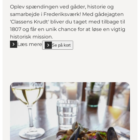
Oplev spændingen ved gåder, historie og
samarbejde i Frederiksværk! Med gådejagten
'Classens Krudt' bliver du taget med tilbage til
1807 og får en unik chance for at løse en vigtig
historisk mission.
Læs mere
Se på kort
Læs mere "Classens Krudt - Historisk gådejagt i Fre
show Classens Krudt - Historisk gådejagt i Frederi