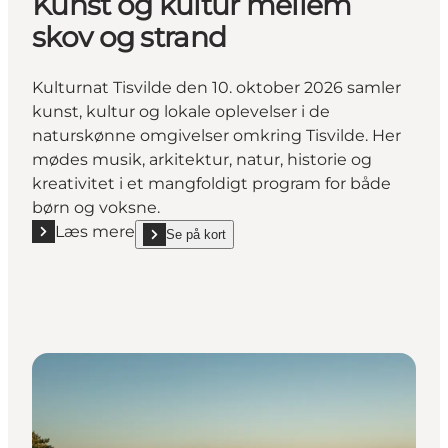
Kunst og kultur mellem
skov og strand
Kulturnat Tisvilde den 10. oktober 2026 samler
kunst, kultur og lokale oplevelser i de
naturskønne omgivelser omkring Tisvilde. Her
mødes musik, arkitektur, natur, historie og
kreativitet i et mangfoldigt program for både
børn og voksne.
Læs mere
Se på kort
Læs mere "Kulturnatten i Tisvildeleje - Kunst og ku
show Kulturnatten i Tisvildeleje - Kunst og kultur 