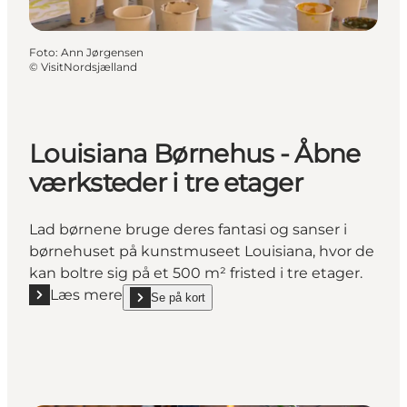
Foto
:
Ann Jørgensen
©
VisitNordsjælland
Louisiana Børnehus - Åbne
værksteder i tre etager
Lad børnene bruge deres fantasi og sanser i
børnehuset på kunstmuseet Louisiana, hvor de
kan boltre sig på et 500 m² fristed i tre etager.
Læs mere
Se på kort
Læs mere "Louisiana Børnehus - Åbne værksteder i t
show Louisiana Børnehus - Åbne værksteder i tre e