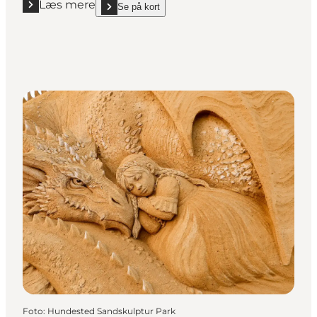
Læs mere
Se på kort
Læs mere "Oplev Skattejagten på Danmarks første 
show Oplev Skattejagten på Danmarks første børne
Foto
:
Hundested Sandskulptur Park