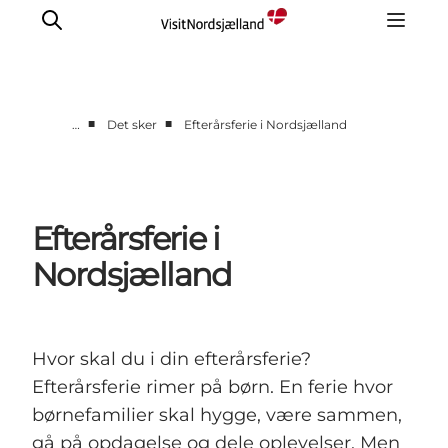
■
■
…
Det sker
Efterårsferie i Nordsjælland
Highlights
Oplev
Det Sker
Efterårsferie i
Overnatning
Nordsjælland
Byer
Planlæg ferien
Hvor skal du i din efterårsferie?
Efterårsferie rimer på børn. En ferie hvor
børnefamilier skal hygge, være sammen,
gå på opdagelse og dele oplevelser. Men