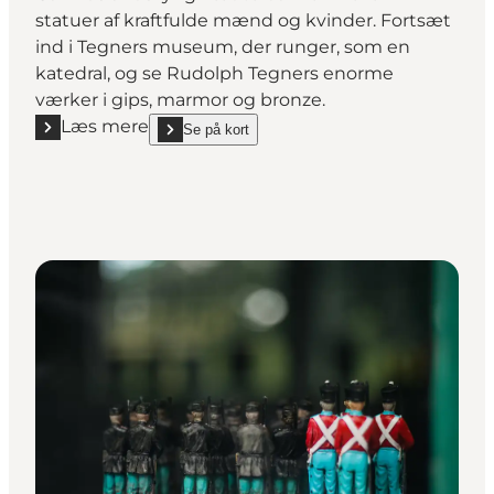
statuer af kraftfulde mænd og kvinder. Fortsæt
ind i Tegners museum, der runger, som en
katedral, og se Rudolph Tegners enorme
værker i gips, marmor og bronze.
Læs mere
Se på kort
Læs mere "Rudolph Tegners Museum & Statuepark -
show Rudolph Tegners Museum & Statuepark - Kuns