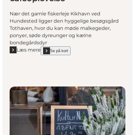
Nær det gamle fiskerleje Kikhavn ved
Hundested ligger den hyggelige besøgsgård
Tothaven, hvor du kan møde malkegeder,
ponyer, søde dyreunger og kælne
bondegårdsdyr
Læs mere
Se på kort
Læs mere "Tothavens Besøgsgård | Gårdbutik, dyreu
show Tothavens Besøgsgård | Gårdbutik, dyreunger