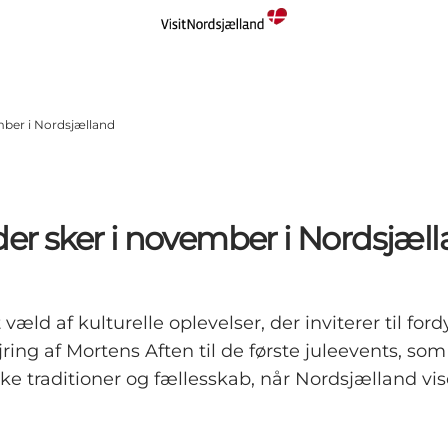
mber i Nordsjælland
der sker i november i Nordsjæl
ld af kulturelle oplevelser, der inviterer til for
jring af Mortens Aften til de første juleevents, s
e traditioner og fællesskab, når Nordsjælland vise