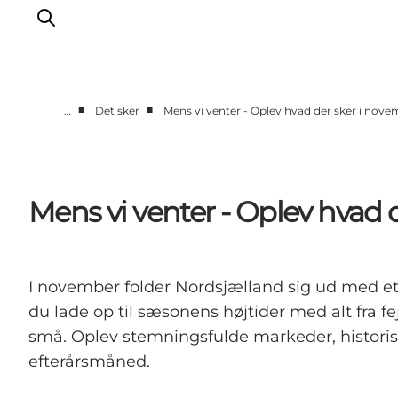
■
■
…
Det sker
Mens vi venter - Oplev hvad der sker i nove
Highlights
Oplev
Det Sker
Mens vi venter - Oplev hvad 
Overnatning
Byer
Planlæg ferien
I november folder Nordsjælland sig ud med et væ
du lade op til sæsonens højtider med alt fra fe
små. Oplev stemningsfulde markeder, historisk
efterårsmåned.