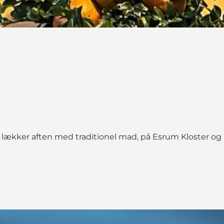
 lækker aften med traditionel mad, på Esrum Kloster og 
å Esrum Kloster"
um Kloster on_map