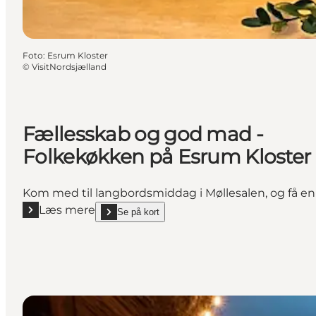
Foto
:
Esrum Kloster
©
VisitNordsjælland
Fællesskab og god mad -
Folkekøkken på Esrum Kloster
Kom med til langbordsmiddag i Møllesalen, og få en
Læs mere
Se på kort
Læs mere "Fællesskab og god mad - Folkekøkken p
show Fællesskab og god mad - Folkekøkken på Esr