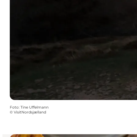
Foto
:
Tine Uffelmann
©
VisitNordsjælland