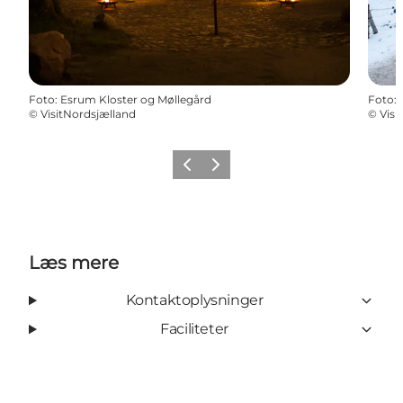
Foto
:
Esrum Kloster og Møllegård
Foto
:
©
VisitNordsjælland
©
Visi
Forrige
Næste
Læs mere
Kontaktoplysninger
Faciliteter