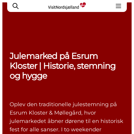
Highlights
Julemarked på Esrum
Oplev
Kloster | Historie, stemning
Det Sker
og hygge
Overnatning
Byer
Planlæg ferien
Oplev den traditionelle julestemning på
Esrum Kloster & Møllegård, hvor
julemarkedet åbner dørene til en historisk
fest for alle sanser. I to weekender