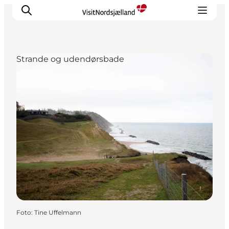
Strande og udendørsbade
Highlights
Oplev
Det Sker
Overnatning
Byer
Planlæg ferien
Foto
:
Tine Uffelmann