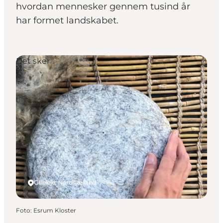
hvordan mennesker gennem tusind år
har formet landskabet.
Det sker
Gilleleje, Nordsjælland
Foto
:
Esrum Kloster