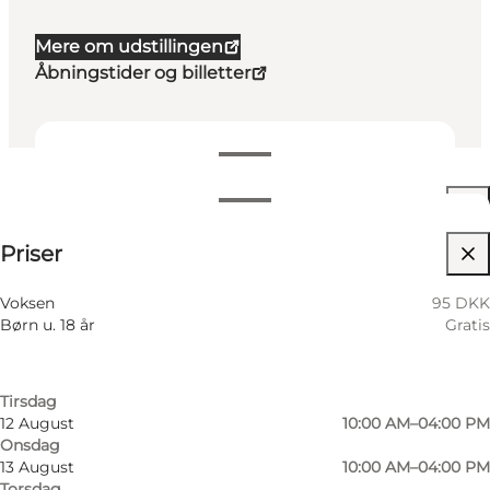
Mere om udstillingen
Åbningstider og billetter
Datoer og tider
Datoer og tider
95 DKK
Priser
Besøg hjemmeside
Filtrér efter måned
8 August
10:00 AM–04:00 PM
Mig selv, Min partner, Venner, Børn
Voksen
95 DKK
Lørdag
Børn u. 18 år
Gratis
9 August
10:00 AM–04:00 PM
Søndag
11 August
10:00 AM–04:00 PM
Tirsdag
12 August
10:00 AM–04:00 PM
Onsdag
13 August
10:00 AM–04:00 PM
Torsdag