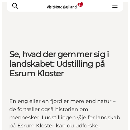
Highlights
Se, hvad der gemmer sig i
Oplev
landskabet: Udstilling på
Det Sker
Esrum Kloster
Overnatning
Byer
Planlæg ferien
En eng eller en fjord er mere end natur –
de fortæller også historien om
mennesker. I udstillingen Øje for landskab
på Esrum Kloster kan du udforske,