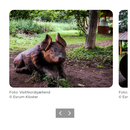
Foto
:
VisitNordsjælland
Foto
:
©
Esrum Kloster
©
Esr
Forrige
Næste