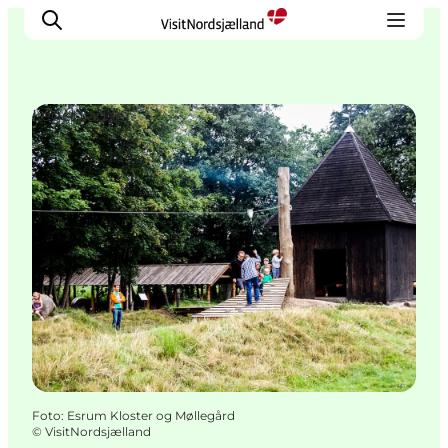
Legepladser
Highlights
Oplev
Det Sker
Overnatning
Byer
Planlæg ferien
Foto
:
Esrum Kloster og Møllegård
©
VisitNordsjælland