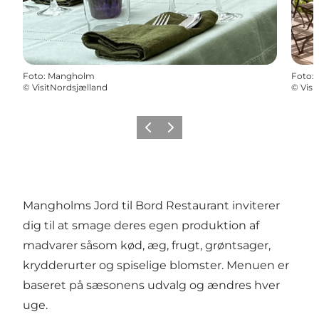
Foto
:
Mangholm
Foto
:
©
VisitNordsjælland
©
Visi
Forrige
Næste
Mangholms Jord til Bord Restaurant inviterer
dig til at smage deres egen produktion af
madvarer såsom kød, æg, frugt, grøntsager,
krydderurter og spiselige blomster. Menuen er
baseret på sæsonens udvalg og ændres hver
uge.