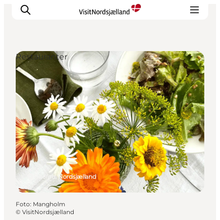
Restauranter
Highlights
Oplev
Det Sker
Overnatning
Byer
Planlæg ferien
Hillerød, Nordsjælland
Foto
:
Mangholm
©
VisitNordsjælland