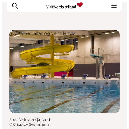
Svømmehaller og vandlande
Highlights
Oplev
Det Sker
Overnatning
Byer
Planlæg ferien
Foto
:
VisitNordsjælland
©
Gribskov Svømmehal