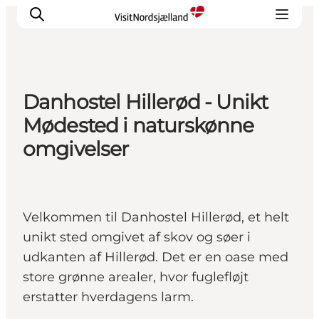
Danhostel Hillerød - Unikt
Highlights
Mødested i naturskønne
Oplev
omgivelser
Det Sker
Overnatning
Byer
Velkommen til Danhostel Hillerød, et helt
Planlæg ferien
unikt sted omgivet af skov og søer i
udkanten af Hillerød. Det er en oase med
store grønne arealer, hvor fuglefløjt
erstatter hverdagens larm.