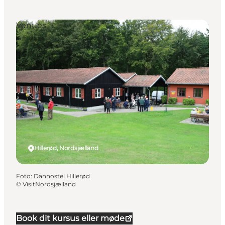
Venues
Hillerød, Nordsjælland
Foto
:
Danhostel Hillerød
©
VisitNordsjælland
Book dit kursus eller møde