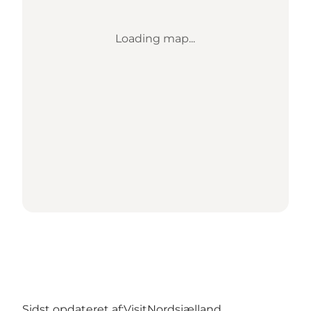
Loading map...
Sidst opdateret af:
VisitNordsjælland