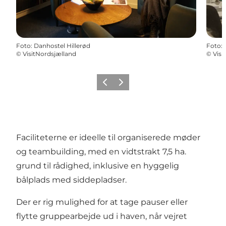
Foto
:
Danhostel Hillerød
Foto
:
©
VisitNordsjælland
©
Visi
Forrige
Næste
Faciliteterne er ideelle til organiserede møder
og teambuilding, med en vidtstrakt 7,5 ha.
grund til rådighed, inklusive en hyggelig
bålplads med siddepladser.
Der er rig mulighed for at tage pauser eller
flytte gruppearbejde ud i haven, når vejret