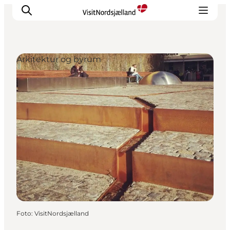
Arkitektur og byrum
Highlights
Oplev
Det Sker
Overnatning
Byer
Planlæg ferien
Foto
:
VisitNordsjælland