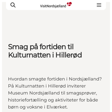
Highlights
Smag på fortiden til
Oplev
Kulturnatten i Hillerød
Det Sker
Overnatning
Byer
Planlæg ferien
Hvordan smagte fortiden i Nordsjælland?
På Kulturnatten i Hillerød inviterer
Museum Nordsjælland til smagsprøver,
historiefortælling og aktiviteter for både
børn og voksne i Elværket.