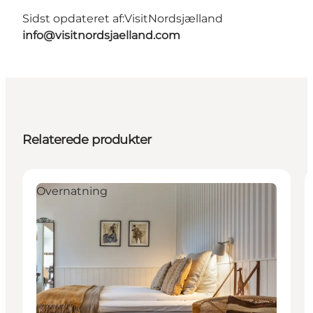
Sidst opdateret af:
VisitNordsjælland
info@visitnordsjaelland.com
Relaterede produkter
Overnatning