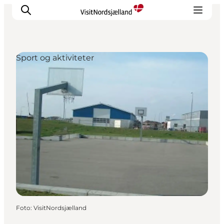
Sport og aktiviteter
Highlights
Oplev
Det Sker
Overnatning
Byer
Planlæg ferien
Foto
:
VisitNordsjælland