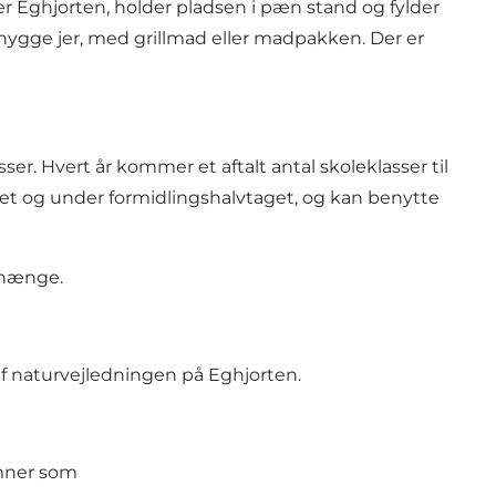
r Eghjorten, holder pladsen i pæn stand og fylder
hygge jer, med grillmad eller madpakken. Der er
Hvert år kommer et aftalt antal skoleklasser til
alet og under formidlingshalvtaget, og kan benytte
nhænge.
af naturvejledningen på Eghjorten.
emner som