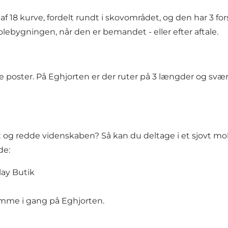
f 18 kurve, fordelt rundt i skovområdet, og den har 3 fo
olebygningen, når den er bemandet - eller efter aftale.
ste poster. På Eghjorten er der ruter på 3 længder og sv
og redde videnskaben? Så kan du deltage i et sjovt mobi
de:
lay Butik
omme i gang på Eghjorten.