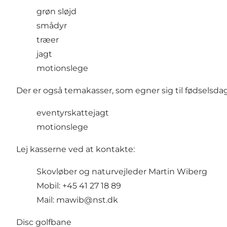
grøn sløjd
smådyr
træer
jagt
motionslege
Der er også temakasser, som egner sig til fødselsda
eventyrskattejagt
motionslege
Lej kasserne ved at kontakte:
Skovløber og naturvejleder Martin Wiberg
Mobil: +45 41 27 18 89
Mail:
mawib@nst.dk
Disc golfbane