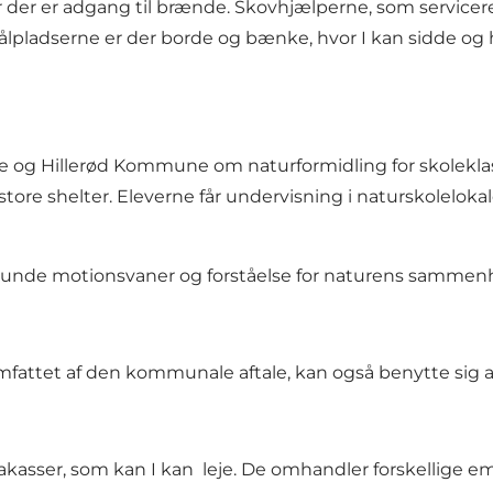
 der er adgang til brænde. Skovhjælperne, som servicere
ålpladserne er der borde og bænke, hvor I kan sidde og 
illerød Kommune om naturformidling for skoleklasser. 
tore shelter. Eleverne får undervisning i naturskolelok
, sunde motionsvaner og forståelse for naturens samme
mfattet af den kommunale aftale, kan også benytte sig 
akasser
, som kan I kan leje. De omhandler forskellige 