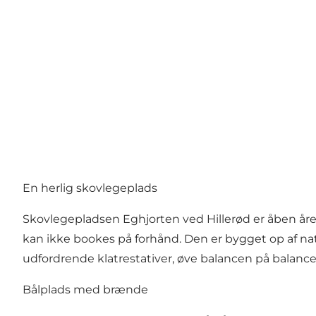
En herlig skovlegeplads
Skovlegepladsen Eghjorten ved Hillerød er åben året r
kan ikke bookes på forhånd. Den er bygget op af nat
udfordrende klatrestativer, øve balancen på bal
Bålplads med brænde