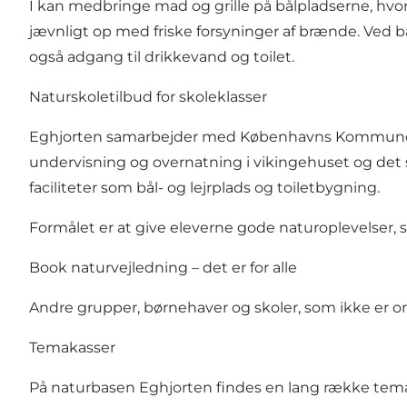
I kan medbringe mad og grille på bålpladserne, hvor
jævnligt op med friske forsyninger af brænde. Ved b
også adgang til drikkevand og toilet.
Naturskoletilbud for skoleklasser
Eghjorten samarbejder med Københavns Kommune og H
undervisning og overnatning i vikingehuset og det s
faciliteter som bål- og lejrplads og toiletbygning.
Formålet er at give eleverne gode naturoplevelser
Book naturvejledning – det er for alle
Andre grupper, børnehaver og skoler, som ikke er o
Temakasser
På naturbasen Eghjorten findes en lang række
tem