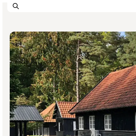
Legepladser
Highlights
Oplev
Det Sker
Overnatning
Byer
Planlæg ferien