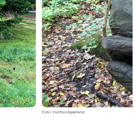
Foto
:
VisitNordsjælland