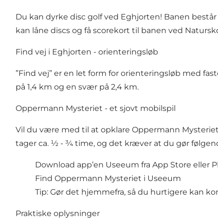
Du kan dyrke
disc golf
ved Eghjorten! Banen består a
kan låne discs og få scorekort til banen ved Natursk
Find vej i Eghjorten - orienteringsløb
”Find vej” er en let form for orienteringsløb med fa
på 1,4 km og en svær på 2,4 km.
Oppermann Mysteriet - et sjovt mobilspil
Vil du være med til at opklare Oppermann Mysteriet 
tager ca. ½ - ¾ time, og det kræver at du gør følgen
Download app’en Useeum fra App Store eller P
Find Oppermann Mysteriet i Useeum
Tip: Gør det hjemmefra, så du hurtigere kan k
Praktiske oplysninger