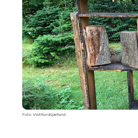
Foto
:
VisitNordsjælland