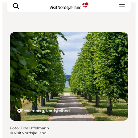
Ture på egen hånd
Highlights
Oplev
Det Sker
Overnatning
Byer
Planlæg ferien
Fredensborg, Nordsjælland
Foto
:
Tine Uffelmann
©
VisitNordsjælland