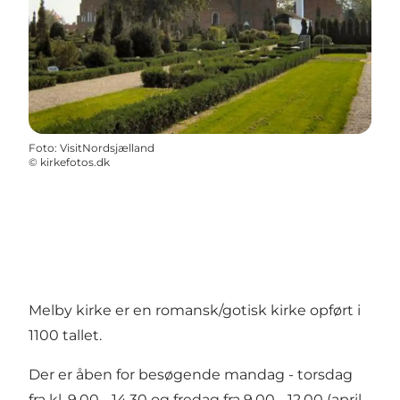
Foto
:
VisitNordsjælland
©
kirkefotos.dk
Melby kirke er en romansk/gotisk kirke opført i
1100 tallet.
Der er åben for besøgende mandag - torsdag
fra kl. 9.00 - 14.30 og fredag fra 9.00 - 12.00 (april