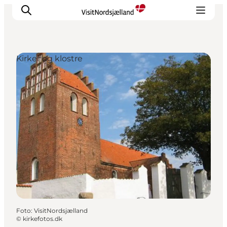
Kirker og klostre
Highlights
Oplev
Det Sker
Overnatning
Byer
Planlæg ferien
Foto
:
VisitNordsjælland
©
kirkefotos.dk