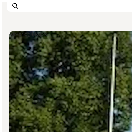
Kirker og klostre
Highlights
Oplev
Det Sker
Overnatning
Byer
Planlæg ferien