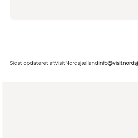
Sidst opdateret af:
VisitNordsjælland
info@visitnords