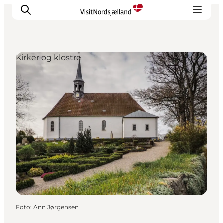
Kirker og klostre
Highlights
Oplev
Det Sker
Overnatning
Byer
Planlæg ferien
Foto
:
Ann Jørgensen