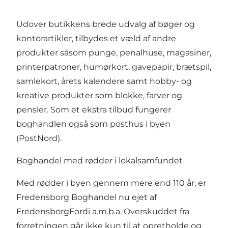
Udover butikkens brede udvalg af bøger og
kontorartikler, tilbydes et væld af andre
produkter såsom punge, penalhuse, magasiner,
printerpatroner, humørkort, gavepapir, brætspil,
samlekort, årets kalendere samt hobby- og
kreative produkter som blokke, farver og
pensler. Som et ekstra tilbud fungerer
boghandlen også som posthus i byen
(PostNord).
Boghandel med rødder i lokalsamfundet
Med rødder i byen gennem mere end 110 år, er
Fredensborg Boghandel nu ejet af
FredensborgFordi a.m.b.a. Overskuddet fra
forretningen går ikke kun til at opretholde og