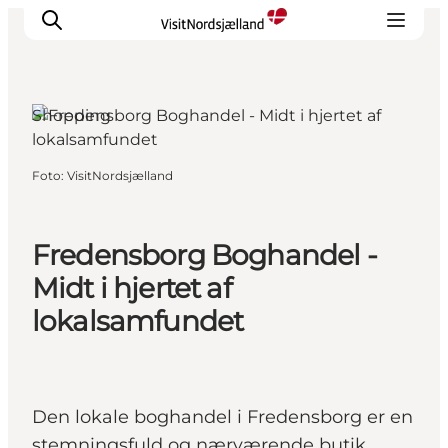
Shopping
Highlights
Foto
:
VisitNordsjælland
Oplev
Det Sker
Fredensborg Boghandel -
Overnatning
Byer
Midt i hjertet af
Planlæg ferien
lokalsamfundet
Den lokale boghandel i Fredensborg er en
stemningsfuld og nærværende butik,